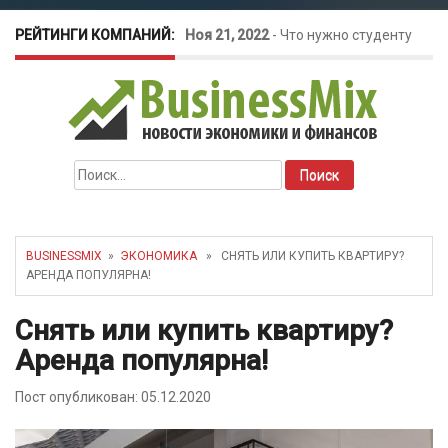
РЕЙТИНГИ КОМПАНИЙ:
Ноя 21, 2022
-
Что нужно студенту
для открытия бизнеса?
Окт 26, 2022
-
Телефония для
Найти:
amoCRM: лучшие инструменты для
бизнеса
BUSINESSMIX
»
ЭКОНОМИКА
» СНЯТЬ ИЛИ КУПИТЬ КВАРТИРУ?
АРЕНДА ПОПУЛЯРНА!
Май 16, 2022
-
Курсовые колебания:
Снять или купить квартиру?
как защитить свой бизнес?
Аренда популярна!
Пост опубликован: 05.12.2020