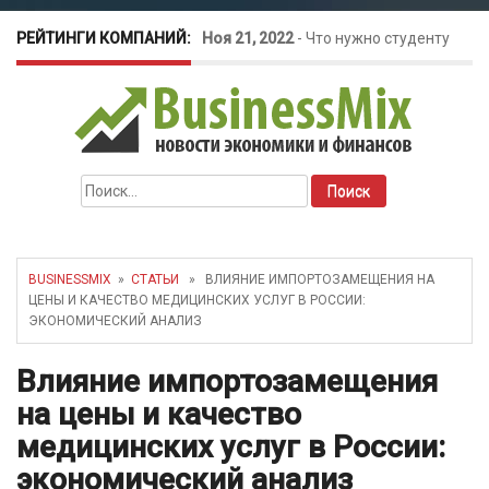
РЕЙТИНГИ КОМПАНИЙ:
Ноя 21, 2022
-
Что нужно студенту
для открытия бизнеса?
Окт 26, 2022
-
Телефония для
Найти:
amoCRM: лучшие инструменты для
бизнеса
BUSINESSMIX
»
СТАТЬИ
» ВЛИЯНИЕ ИМПОРТОЗАМЕЩЕНИЯ НА
ЦЕНЫ И КАЧЕСТВО МЕДИЦИНСКИХ УСЛУГ В РОССИИ:
Май 16, 2022
-
Курсовые колебания:
ЭКОНОМИЧЕСКИЙ АНАЛИЗ
как защитить свой бизнес?
Влияние импортозамещения
на цены и качество
медицинских услуг в России:
экономический анализ