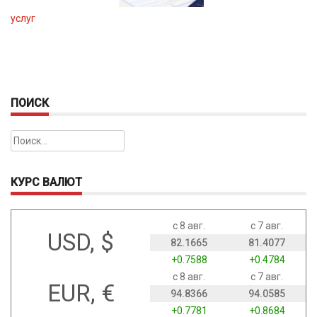
услуг
ПОИСК
Найти:
КУРС ВАЛЮТ
с 8 авг.
с 7 авг.
USD, $
82.1665
81.4077
+0.7588
+0.4784
с 8 авг.
с 7 авг.
EUR, €
94.8366
94.0585
+0.7781
+0.8684