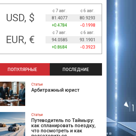
с 7 авг.
с 6 авг.
USD, $
81.4077
80.9293
+0.4784
−0.1998
с 7 авг.
с 6 авг.
EUR, €
94.0585
93.1901
+0.8684
−0.3923
ПОПУЛЯРНЫЕ
ПОСЛЕДНИЕ
Статьи
Арбитражный юрист
Статьи
Путеводитель по Таймыру:
как спланировать поездку,
что посмотреть и как
подготовиться