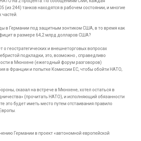
 НАТО на 2 процента. По сообщениям СМИ, каждая
5 (из 244) танков находятся в рабочем состоянии, и многие
 частей.
ды в Германии под защитным зонтиком США, в то время как
рофицит в размере 64,2 млрд долларов США?
ает о геостратегических и внешнеторговых вопросах
еребристой подкладки, это, возможно , справедливо
сности в Мюнхене (ежегодный форум разговоров)
тия в Франции и попытке Комиссии ЕС, чтобы обойти НАТО,
роны, сказал на встрече в Мюнхене, хотел остаться в
удничества» (прочитать НАТО), и исполняющий обязанности
те это будет иметь место путем отстаивания правило
Европы.
чению Германии в проект «автономной европейской