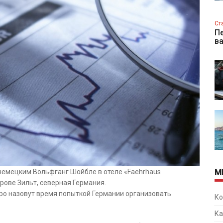
Ст
Пе
в
с немецким Вольфганг Шойбле в отеле «Faehrhaus
М
ове Зильт, северная Германия.
коро назовут время попыткой Германии организовать
Ко
Ка