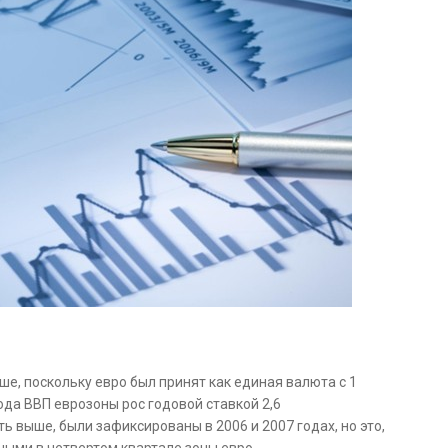
е, поскольку евро был принят как единая валюта с 1
ода ВВП еврозоны рос годовой ставкой 2,6
ь выше, были зафиксированы в 2006 и 2007 годах, но это,
ными в четвертом квартале зоны евро.