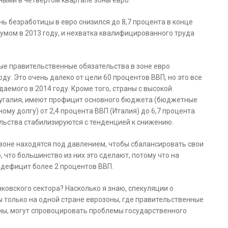
нь безработицы в евро снизился до 8,7 процента в конце
умом в 2013 году, и нехватка квалифицированного труда
е правительственные обязательства в зоне евро
ду. Это очень далеко от цели 60 процентов ВВП, но это все
аемого в 2014 году. Кроме того, страны с высокой
ртугалия, имеют профицит основного бюджета (бюджетные
му долгу) от 2,4 процента ВВП (Италия) до 6,7 процента
ельства стабилизируются с тенденцией к снижению.
зоне находятся под давлением, чтобы сбалансировать свои
 что большинство из них это сделают, потому что на
дефицит более 2 процентов ВВП.
ковского сектора? Насколько я знаю, спекуляции о
ы только на одной стране еврозоны, где правительственные
ны, могут спровоцировать проблемы государственного