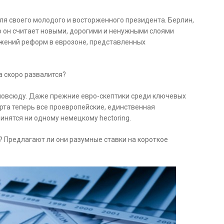
я своего молодого и восторженного президента. Берлин,
то он считает новыми, дорогими и ненужными слоями
жений реформ в еврозоне, представленных
а скоро развалится?
и повсюду. Даже прежние евро-скептики среди ключевых
арта теперь все проевропейские, единственная
инятся ни одному немецкому hectoring.
 Предлагают ли они разумные ставки на короткое