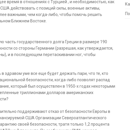
е время в отношениях с Турцией , и необходимостью, как
Ка
 США действовать с позиций силы, военные активы,
По
олее важными, чем когда-либо, чтобы помочь решить
льном Ближнем Востоке.
ю часть государственного долга Греции в размере 190
жности со стороны Германии (разрешая, как утверждается,
ы), и в последующем перетаскивании ног, чтобы
 в здравом уме все еще будет держать пари, что те, кто
ациональной безопасности, когда-либо позволят распад
ание, который был осуществлен в 1950-х годах некоторыми
репленные триллионами долларов американских
сти?
ешительно поддерживают отказ от безопасности Европы в
инансируемой США Организации Североатлантического
арантию своей безопасности, тратя только 1,2 процента