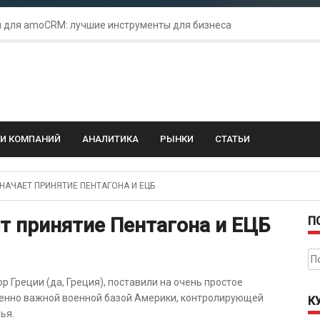
 для amoCRM: лучшие инструменты для бизнеса
колебания: как защитить свой бизнес?
ГИ КОМПАНИЙ
АНАЛИТИКА
РЫНКИ
СТАТЬИ
АЧАЕТ ПРИНЯТИЕ ПЕНТАГОНА И ЕЦБ
т принятие Пентагона и ЕЦБ
П
На
 Греции (да, Греция), поставили на очень простое
ненно важной военной базой Америки, контролирующей
К
ья.