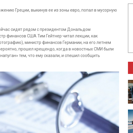
ожению Греции, выкинув ее из зоны евро, попал в мусорную
ейчас сидят рядом с президентом Дональдом
стр финансов США Тим Гейтнер читал лекции, как
отографию), министр финансов Германии, на его летнем
 вероятно, прошел крещендо, когда в новостных СМИ были
напуган» тем, что ему сказали, и спешил сообщить