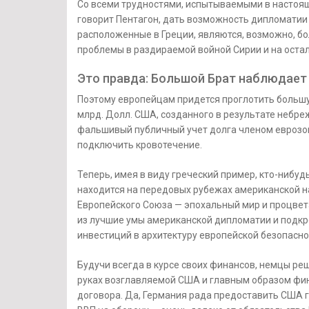
Со всеми трудностями, испытываемыми в настояще
говорит Пентагон, дать возможность дипломатии
расположенные в Греции, являются, возможно, б
проблемы в раздираемой войной Сирии и на оста
Это правда: Большой Брат наблюдает
Поэтому европейцам придется проглотить большу
млрд. Долл. США, созданного в результате небре
фальшивый публичный учет долга членом еврозон
подключить кровотечение.
Теперь, имея в виду греческий пример, кто-нибудь
находится на передовых рубежах американской н
Европейского Союза — эпохальный мир и процвет
из лучшие умы американской дипломатии и подк
инвестиций в архитектуру европейской безопасно
Будучи всегда в курсе своих финансов, немцы р
руках возглавляемой США и главным образом ф
договора. Да, Германия рада предоставить США г