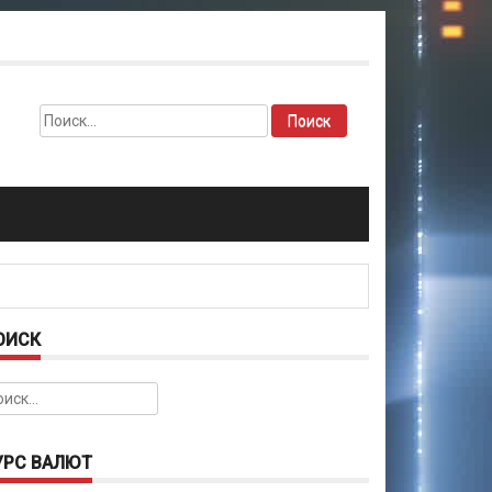
Найти:
ОИСК
йти:
УРС ВАЛЮТ