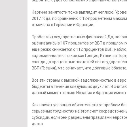
Картина занятости тоже выглядит неплохо. Урове
2017 года, по сравнению с 12-процентным максим
отмечена в Германии и Франции.
Проблемы государственных финансов? Да, валовы
оценивались в 107 процентов от ВВП в прошлом го
еще резко снижается с 112 процентов ВВП, наблюд
задолженностью, такие как Греция, Италия и По
сальдо до процентных платежей по государственно
ВВП (Греция), что означает, что долговые обязат
Все эти страны с высокой задолженностью в евро
бюджеты в течение следующих двух лет. Я считаю,
данный момент только Испания и Франция имеют 
Как насчет условных обязательств от проблем бан
серьезных трудностях на этот счет сосредоточен
субсидии, если они разрешены правилами еврозо
долга.