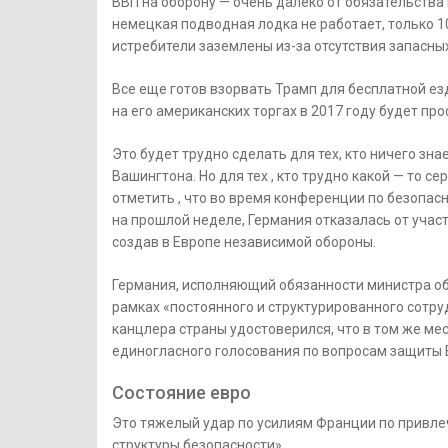
ВВП на оборону — очень далеко от обязательства
немецкая подводная лодка не работает, только 10
истребители заземлены из-за отсутствия запасных
Все еще готов взорвать Трамп для бесплатной ез
на его американских торгах в 2017 году будет п
Это будет трудно сделать для тех, кто ничего зн
Вашингтона. Но для тех , кто трудно какой — то с
отметить , что во время конференции по безопа
на прошлой неделе, Германия отказалась от учас
создав в Европе независимой обороны.
Германия, исполняющий обязанности министра обо
рамках «постоянного и структурированного сотр
канцлера страны удостоверился, что в том же мес
единогласного голосования по вопросам защиты 
Состояние евро
Это тяжелый удар по усилиям Франции по привле
структуры безопасности».