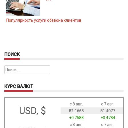
Популярность услуги обзвона клиентов
ПОИСК
Найти:
КУРС ВАЛЮТ
с 8 авг.
с 7 авг.
USD, $
82.1665
81.4077
+0.7588
+0.4784
с 8 авг.
с 7 авг.