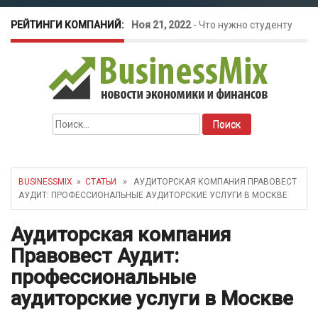
РЕЙТИНГИ КОМПАНИЙ:
Ноя 21, 2022
-
Что нужно студенту
для открытия бизнеса?
Окт 26, 2022
-
Телефония для
Найти:
amoCRM: лучшие инструменты для
бизнеса
BUSINESSMIX
»
СТАТЬИ
» АУДИТОРСКАЯ КОМПАНИЯ ПРАВОВЕСТ
АУДИТ: ПРОФЕССИОНАЛЬНЫЕ АУДИТОРСКИЕ УСЛУГИ В МОСКВЕ
Май 16, 2022
-
Курсовые колебания:
Аудиторская компания
как защитить свой бизнес?
Правовест Аудит:
профессиональные
аудиторские услуги в Москве