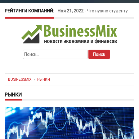
РЕЙТИНГИ КОМПАНИЙ:
Окт 26, 2022
-
Телефония для
amoCRM: лучшие инструменты для
бизнеса
Найти:
Май 16, 2022
-
Курсовые колебания:
как защитить свой бизнес?
BUSINESSMIX
»
РЫНКИ
РЫНКИ