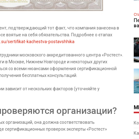
Ст
Пе
в
нт, подтверждающий тот факт, что компания занесена в
се взятые на себя обязательства. Подробнее о єтапах
t.su/sertifikat-kachestva-postavshhika
рудники московского аккредитованного центра «Ростест».
и в Москве, Нижнем Новгороде и некоторых других
иться со всеми нюансами оформления сертификационной
 получения бесплатных консультаций.
 зависит от нескольких факторов (уточняйте у
М
проверяются организации?
ых организаций, она должна соответствовать
Ко
де сертификационных проверок эксперты «Ростест»
Ка