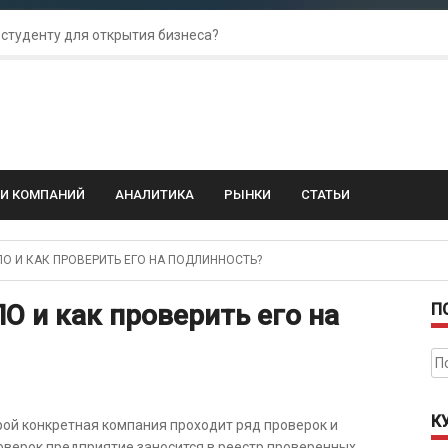
 студенту для открытия бизнеса?
 для amoCRM: лучшие инструменты для бизнеса
колебания: как защитить свой бизнес?
ГИ КОМПАНИЙ
АНАЛИТИКА
РЫНКИ
СТАТЬИ
О И КАК ПРОВЕРИТЬ ЕГО НА ПОДЛИННОСТЬ?
О и как проверить его на
П
На
К
рой конкретная компания проходит ряд проверок и
оверок предприятие заносится в реестр проверенных