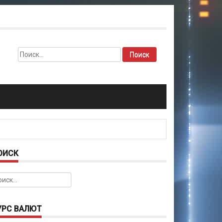
Найти:
ОИСК
йти:
УРС ВАЛЮТ