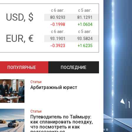
с 6 авг.
с 5 авг.
USD, $
80.9293
81.1291
−0.1998
+1.0604
с 6 авг.
с 5 авг.
EUR, €
93.1901
93.5824
−0.3923
+1.6235
ПОПУЛЯРНЫЕ
ПОСЛЕДНИЕ
Статьи
Арбитражный юрист
Статьи
Путеводитель по Таймыру:
как спланировать поездку,
что посмотреть и как
подготовиться