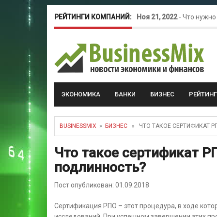
РЕЙТИНГИ КОМПАНИЙ:
Ноя 21, 2022
-
Что нужно
Окт 26, 2022
-
Телефония
Май 16, 2022
-
Курсовые 
ЭКОНОМИКА
БАНКИ
БИЗНЕС
РЕЙТИН
BUSINESSMIX
»
БИЗНЕС
» ЧТО ТАКОЕ СЕРТИФИКАТ РП
Что такое сертификат РП
подлинность?
Пост опубликован: 01.09.2018
Сертификация РПО – этот процедура, в ходе кото
исследований. При успешном завершении этих пр