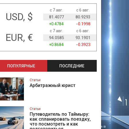
с 7 авг.
с 6 авг.
USD, $
81.4077
80.9293
+0.4784
−0.1998
с 7 авг.
с 6 авг.
EUR, €
94.0585
93.1901
+0.8684
−0.3923
ПОПУЛЯРНЫЕ
ПОСЛЕДНИЕ
Статьи
Арбитражный юрист
Статьи
Путеводитель по Таймыру:
как спланировать поездку,
что посмотреть и как
подготовиться