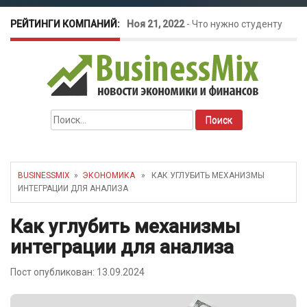
РЕЙТИНГИ КОМПАНИЙ:
Ноя 21, 2022
-
Что нужно студенту
для открытия бизнеса?
Окт 26, 2022
-
Телефония для
Найти:
amoCRM: лучшие инструменты для
бизнеса
BUSINESSMIX
»
ЭКОНОМИКА
» КАК УГЛУБИТЬ МЕХАНИЗМЫ
ИНТЕГРАЦИИ ДЛЯ АНАЛИЗА
Май 16, 2022
-
Курсовые колебания:
Как углубить механизмы
как защитить свой бизнес?
интеграции для анализа
Пост опубликован: 13.09.2024