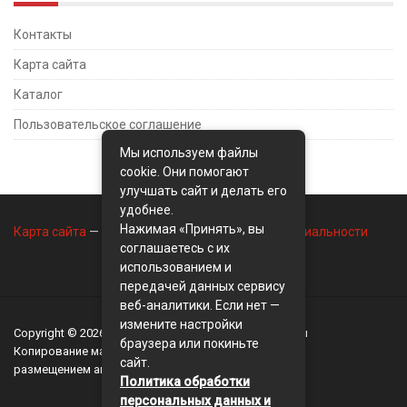
Контакты
Карта сайта
Каталог
Пользовательское соглашение
Мы используем файлы
cookie. Они помогают
улучшать сайт и делать его
удобнее.
Нажимая «Принять», вы
Карта сайта
—
Контакты
—
Политика конфиденциальности
соглашаетесь с их
использованием и
передачей данных сервису
веб-аналитики. Если нет —
измените настройки
Copyright © 2026
BusinessMix
- Экономика и финансы
браузера или покиньте
Копирование материалов разрешается, только с
сайт.
размещением активной ссылки на сайт
BusinessMix
Политика обработки
персональных данных и