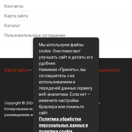
Контакты
Карта сайта
Каталог
Пользовательское соглашение
Мы используем файлы
cookie. Они помогают
улучшать сайт и делать его
удобнее.
Нажимая «Принять», вы
Карта сайта
—
Контакты
—
Политика конфиденциальности
соглашаетесь с их
использованием и
передачей данных сервису
веб-аналитики. Если нет —
измените настройки
Copyright © 2026
BusinessMix
- Экономика и финансы
браузера или покиньте
Копирование материалов разрешается, только с
сайт.
размещением активной ссылки на сайт
BusinessMix
Политика обработки
персональных данных и
политика cookie