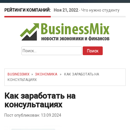
РЕЙТИНГИ КОМПАНИЙ:
Ноя 21, 2022
-
Что нужно студенту
для открытия бизнеса?
Окт 26, 2022
-
Телефония для
Найти:
amoCRM: лучшие инструменты для
бизнеса
BUSINESSMIX
»
ЭКОНОМИКА
» КАК ЗАРАБОТАТЬ НА
КОНСУЛЬТАЦИЯХ
Май 16, 2022
-
Курсовые колебания:
Как заработать на
как защитить свой бизнес?
консультациях
Пост опубликован: 13.09.2024