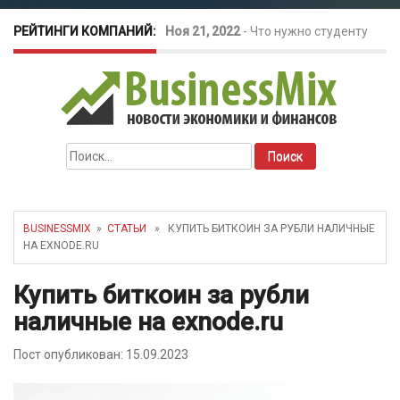
РЕЙТИНГИ КОМПАНИЙ:
Ноя 21, 2022
-
Что нужно студенту
для открытия бизнеса?
Окт 26, 2022
-
Телефония для
Найти:
amoCRM: лучшие инструменты для
бизнеса
BUSINESSMIX
»
СТАТЬИ
» КУПИТЬ БИТКОИН ЗА РУБЛИ НАЛИЧНЫЕ
НА EXNODE.RU
Май 16, 2022
-
Курсовые колебания:
Купить биткоин за рубли
как защитить свой бизнес?
наличные на exnode.ru
Пост опубликован: 15.09.2023