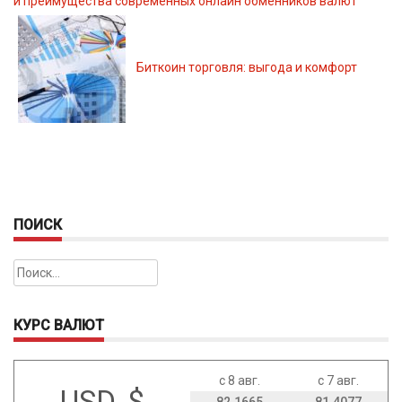
и преимущества современных онлайн обменников валют
Биткоин торговля: выгода и комфорт
ПОИСК
Найти:
КУРС ВАЛЮТ
с 8 авг.
с 7 авг.
USD, $
82.1665
81.4077