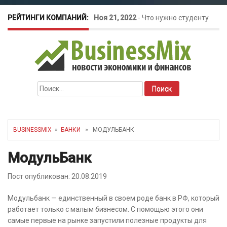
РЕЙТИНГИ КОМПАНИЙ:
Ноя 21, 2022
-
Что нужно студенту
для открытия бизнеса?
Окт 26, 2022
-
Телефония для
Найти:
amoCRM: лучшие инструменты для
бизнеса
BUSINESSMIX
»
БАНКИ
» МОДУЛЬБАНК
Май 16, 2022
-
Курсовые колебания:
МодульБанк
как защитить свой бизнес?
Пост опубликован: 20.08.2019
Модульбанк — единственный в своем роде банк в РФ, который
работает только с малым бизнесом. С помощью этого они
самые первые на рынке запустили полезные продукты для