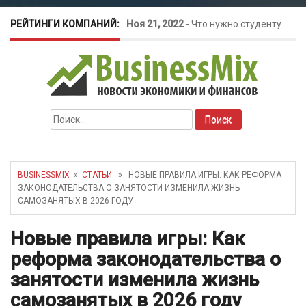
РЕЙТИНГИ КОМПАНИЙ:
Ноя 21, 2022
-
Что нужно студенту
для открытия бизнеса?
Окт 26, 2022
-
Телефония для
Найти:
amoCRM: лучшие инструменты для
бизнеса
BUSINESSMIX
»
СТАТЬИ
» НОВЫЕ ПРАВИЛА ИГРЫ: КАК РЕФОРМА
ЗАКОНОДАТЕЛЬСТВА О ЗАНЯТОСТИ ИЗМЕНИЛА ЖИЗНЬ
Май 16, 2022
-
Курсовые колебания:
САМОЗАНЯТЫХ В 2026 ГОДУ
как защитить свой бизнес?
Новые правила игры: Как
реформа законодательства о
занятости изменила жизнь
самозанятых в 2026 году