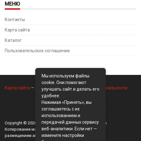
МЕНЮ
Контакты
Карта сайта
Каталог
Пользовательское соглашение
Мы используем файлы
cookie. Они помогают
Карта сайта
—
Контакты
—
Политика конфиденциальности
улучшать сайт и делать его
удобнее.
Нажимая «Принять», вы
соглашаетесь с их
использованием и
передачей данных сервису
Copyright © 2026
BusinessMix
- Экономика и финансы
веб-аналитики. Если нет —
Копирование материалов разрешается, только с
измените настройки
размещением активной ссылки на сайт
BusinessMix