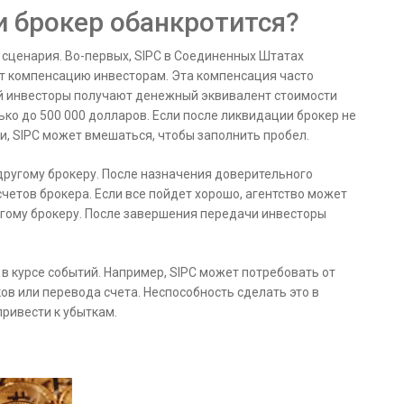
ли брокер обанкротится?
а сценария. Во-первых, SIPC в Соединенных Штатах
т компенсацию инвесторам. Эта компенсация часто
й инвесторы получают денежный эквивалент стоимости
ько до 500 000 долларов. Если после ликвидации брокер не
, SIPC может вмешаться, чтобы заполнить пробел.
другому брокеру. После назначения доверительного
етов брокера. Если все пойдет хорошо, агентство может
гому брокеру. После завершения передачи инвесторы
в курсе событий. Например, SIPC может потребовать от
ов или перевода счета. Неспособность сделать это в
ривести к убыткам.