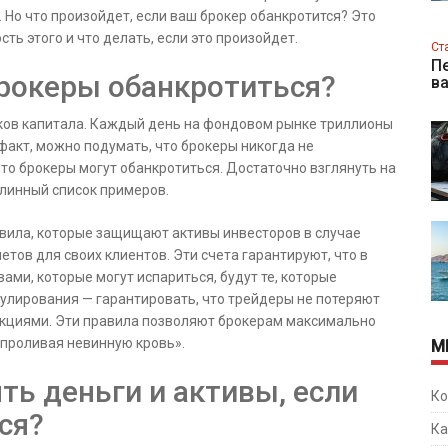
 Но что произойдет, если ваш брокер обанкротится? Это
ь этого и что делать, если это произойдет.
Ст
Пе
брокеры обанкротиться?
в
ков капитала. Каждый день на фондовом рынке триллионы
 факт, можно подумать, что брокеры никогда не
что брокеры могут обанкротиться. Достаточно взглянуть на
длинный список примеров.
авила, которые защищают активы инвесторов в случае
етов для своих клиентов. Эти счета гарантируют, что в
ами, которые могут испариться, будут те, которые
гулирования — гарантировать, что трейдеры не потеряют
закциями. Эти правила позволяют брокерам максимально
 проливая невинную кровь».
М
ять деньги и активы, если
Ко
ся?
Ка