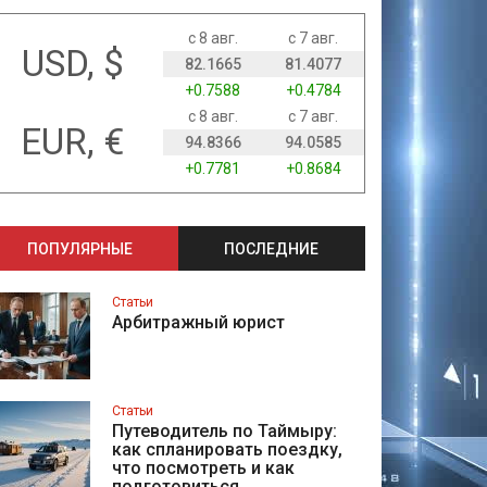
с 8 авг.
с 7 авг.
USD, $
82.1665
81.4077
+0.7588
+0.4784
с 8 авг.
с 7 авг.
EUR, €
94.8366
94.0585
+0.7781
+0.8684
ПОПУЛЯРНЫЕ
ПОСЛЕДНИЕ
Статьи
Арбитражный юрист
Статьи
Путеводитель по Таймыру:
как спланировать поездку,
что посмотреть и как
подготовиться