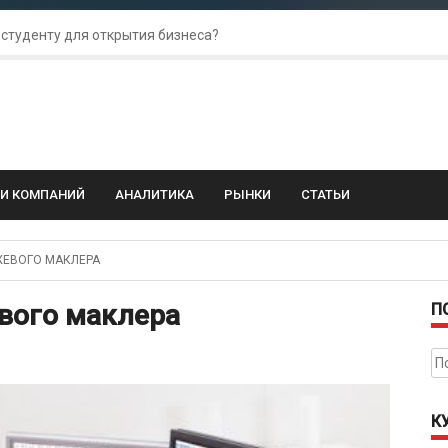
 студенту для открытия бизнеса?
 для amoCRM: лучшие инструменты для бизнеса
колебания: как защитить свой бизнес?
ГИ КОМПАНИЙ
АНАЛИТИКА
РЫНКИ
СТАТЬИ
ЖЕВОГО МАКЛЕРА
вого маклера
П
На
К