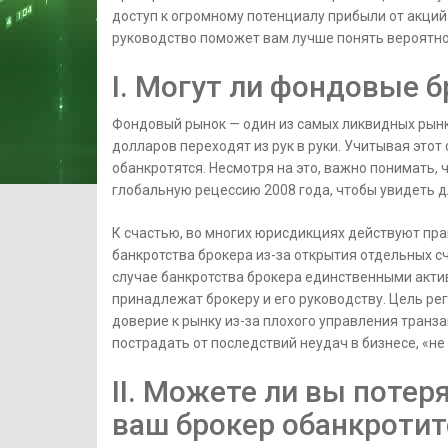
доступ к огромному потенциалу прибыли от акций.
руководство поможет вам лучше понять вероятност
I. Могут ли фондовые 
Фондовый рынок — один из самых ликвидных рын
долларов переходят из рук в руки. Учитывая этот
обанкротятся. Несмотря на это, важно понимать, 
глобальную рецессию 2008 года, чтобы увидеть 
К счастью, во многих юрисдикциях действуют пр
банкротства брокера из-за открытия отдельных сч
случае банкротства брокера единственными актив
принадлежат брокеру и его руководству. Цель ре
доверие к рынку из-за плохого управления тран
пострадать от последствий неудач в бизнесе, «не
II. Можете ли вы потер
ваш брокер обанкротит