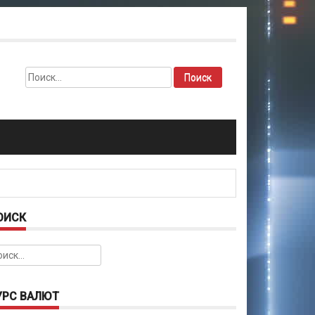
Найти:
ОИСК
йти:
УРС ВАЛЮТ