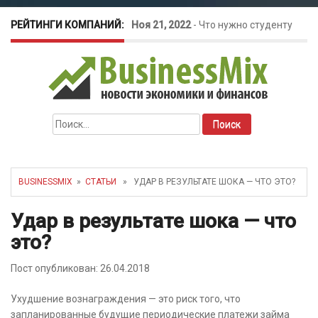
РЕЙТИНГИ КОМПАНИЙ:
Ноя 21, 2022
-
Что нужно студенту
для открытия бизнеса?
Окт 26, 2022
-
Телефония для
Найти:
amoCRM: лучшие инструменты для
бизнеса
BUSINESSMIX
»
СТАТЬИ
» УДАР В РЕЗУЛЬТАТЕ ШОКА — ЧТО ЭТО?
Май 16, 2022
-
Курсовые колебания:
Удар в результате шока — что
это?
как защитить свой бизнес?
Пост опубликован: 26.04.2018
Ухудшение вознаграждения — это риск того, что
запланированные будущие периодические платежи займа