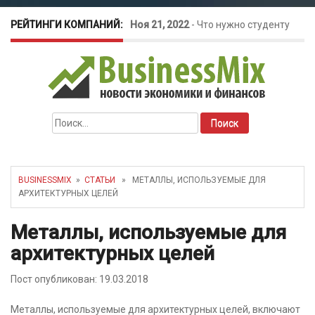
РЕЙТИНГИ КОМПАНИЙ:
Ноя 21, 2022
-
Что нужно студенту
для открытия бизнеса?
Окт 26, 2022
-
Телефония для
Найти:
amoCRM: лучшие инструменты для
бизнеса
BUSINESSMIX
»
СТАТЬИ
» МЕТАЛЛЫ, ИСПОЛЬЗУЕМЫЕ ДЛЯ
АРХИТЕКТУРНЫХ ЦЕЛЕЙ
Май 16, 2022
-
Курсовые колебания:
Металлы, используемые для
как защитить свой бизнес?
архитектурных целей
Пост опубликован: 19.03.2018
Металлы, используемые для архитектурных целей, включают