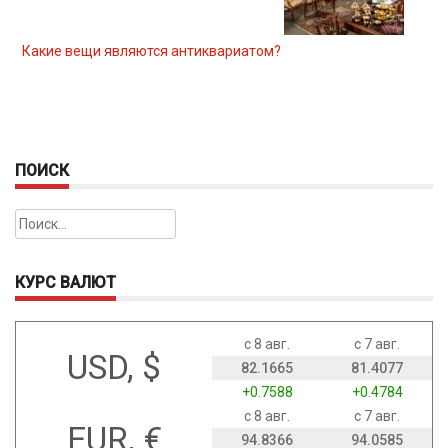
Какие вещи являются антиквариатом?
ПОИСК
Найти:
КУРС ВАЛЮТ
с 8 авг.
с 7 авг.
USD, $
82.1665
81.4077
+0.7588
+0.4784
с 8 авг.
с 7 авг.
EUR, €
94.8366
94.0585