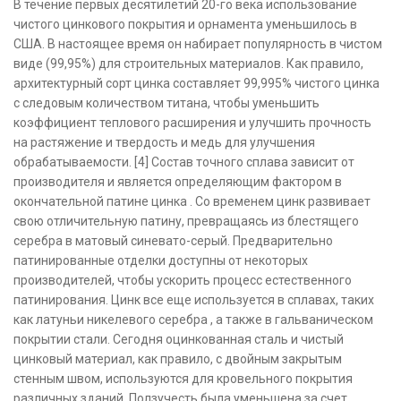
В течение первых десятилетий 20-го века использование
чистого цинкового покрытия и орнамента уменьшилось в
США. В настоящее время он набирает популярность в чистом
виде (99,95%) для строительных материалов. Как правило,
архитектурный сорт цинка составляет 99,995% чистого цинка
с следовым количеством титана, чтобы уменьшить
коэффициент теплового расширения и улучшить прочность
на растяжение и твердость и медь для улучшения
обрабатываемости. [4] Состав точного сплава зависит от
производителя и является определяющим фактором в
окончательной патине цинка . Со временем цинк развивает
свою отличительную патину, превращаясь из блестящего
серебра в матовый синевато-серый. Предварительно
патинированные отделки доступны от некоторых
производителей, чтобы ускорить процесс естественного
патинирования. Цинк все еще используется в сплавах, таких
как латуньи никелевого серебра , а также в гальваническом
покрытии стали. Сегодня оцинкованная сталь и чистый
цинковый материал, как правило, с двойным закрытым
стенным швом, используются для кровельного покрытия
различных зданий. Ползучесть была уменьшена за счет