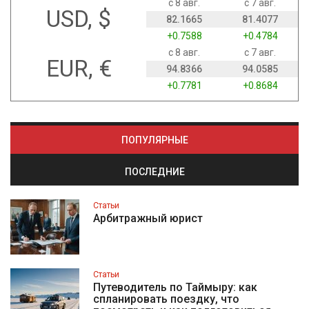
с 8 авг.
с 7 авг.
USD, $
82.1665
81.4077
+0.7588
+0.4784
с 8 авг.
с 7 авг.
EUR, €
94.8366
94.0585
+0.7781
+0.8684
ПОПУЛЯРНЫЕ
ПОСЛЕДНИЕ
Статьи
Арбитражный юрист
Статьи
Путеводитель по Таймыру: как
спланировать поездку, что