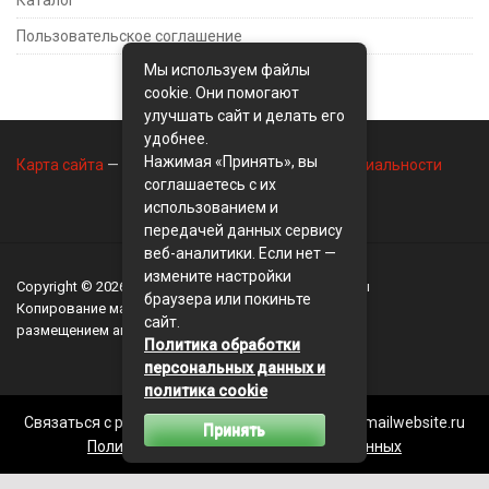
Пользовательское соглашение
Мы используем файлы
cookie. Они помогают
улучшать сайт и делать его
удобнее.
Нажимая «Принять», вы
Карта сайта
—
Контакты
—
Политика конфиденциальности
соглашаетесь с их
использованием и
передачей данных сервису
веб-аналитики. Если нет —
измените настройки
Copyright © 2026
BusinessMix
- Экономика и финансы
браузера или покиньте
Копирование материалов разрешается, только с
сайт.
размещением активной ссылки на сайт
BusinessMix
Политика обработки
персональных данных и
политика cookie
Связаться с редакцией сайта: businessmix.ru@mailwebsite.ru
Принять
Политика обработки персональных данных