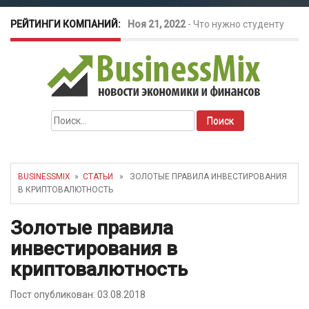
РЕЙТИНГИ КОМПАНИЙ:
Ноя 21, 2022
-
Что нужно студенту
для открытия бизнеса?
Окт 26, 2022
-
Телефония для
Найти:
amoCRM: лучшие инструменты для
бизнеса
BUSINESSMIX
»
СТАТЬИ
» ЗОЛОТЫЕ ПРАВИЛА ИНВЕСТИРОВАНИЯ
В КРИПТОВАЛЮТНОСТЬ
Май 16, 2022
-
Курсовые колебания:
Золотые правила
как защитить свой бизнес?
инвестирования в
криптовалютность
Пост опубликован: 03.08.2018