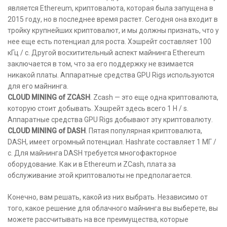
является Ethereum, криптовалюта, которая была запущена в
2015 году, но в последнее время растет. Сегодня она входит в
тройку крупнейших криптовалют, и мы должны признать, что у
нее еще есть потенциал для роста. Хэшрейт составляет 100
кГц / с. Другой восхитительный аспект майнинга Ethereum
заключается в том, что за его поддержку не взимается
никакой платы. Аппаратные средства GPU Rigs используются
для его майнинга.
CLOUD MINING of ZCASH
. Zcash — это еще одна криптовалюта,
которую стоит добывать. Хэшрейт здесь всего 1 H / s.
Аппаратные средства GPU Rigs добывают эту криптовалюту.
CLOUD MINING of DASH
. Пятая популярная криптовалюта,
DASH, имеет огромный потенциал. Hashrate составляет 1 МГ /
с. Для майнинга DASH требуется многофакторное
оборудование. Как и в Ethereum и ZCash, плата за
обслуживание этой криптовалюты не предполагается.
Конечно, вам решать, какой из них выбрать. Независимо от
того, какое решение для облачного майнинга вы выберете, вы
можете рассчитывать на все преимущества, которые