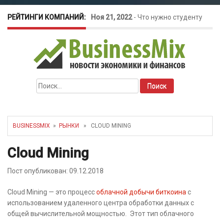
РЕЙТИНГИ КОМПАНИЙ:
Ноя 21, 2022
-
Что нужно студенту
для открытия бизнеса?
Окт 26, 2022
-
Телефония для
Найти:
amoCRM: лучшие инструменты для
бизнеса
BUSINESSMIX
»
РЫНКИ
» CLOUD MINING
Май 16, 2022
-
Курсовые колебания:
Cloud Mining
как защитить свой бизнес?
Пост опубликован: 09.12.2018
Cloud Mining — это процесс
облачной добычи биткоина
с
использованием удаленного центра обработки данных с
общей вычислительной мощностью. Этот тип облачного