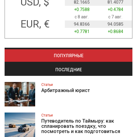
USD, $
82.1665
81.4077
+0.7588
+0.4784
с 8 авг.
с 7 авг.
EUR, €
94.8366
94.0585
+0.7781
+0.8684
ПОПУЛЯРНЫЕ
ПОСЛЕДНИЕ
Статьи
Арбитражный юрист
Статьи
Путеводитель по Таймыру: как
спланировать поездку, что
посмотреть и как подготовиться