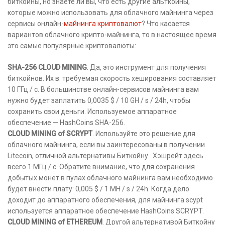
биткойны, но знаете ли вы, что есть другие альткойны,
которые можно использовать для облачного майнинга через
сервисы онлайн-
майнинга криптовалют
? Что касается
вариантов облачного крипто-майнинга, то в настоящее время
это самые популярные криптовалюты:
SHA-256 CLOUD MINING
. Да, это инструмент для получения
биткойнов. Их в. требуемая скорость хеширования составляет
10 ГГц / с. В большинстве онлайн-сервисов майнинга вам
нужно будет заплатить 0,0035 $ / 10 GH / s / 24h, чтобы
сохранить свои деньги. Используемое аппаратное
обеспечение — HashCoins SHA-256.
CLOUD MINING of SCRYPT
. Используйте это решение для
облачного майнинга, если вы заинтересованы в получении
Litecoin, отличной альтернативы Биткойну. Хэшрейт здесь
всего 1 МГц / с. Обратите внимание, что для сохранения
добытых монет в пулах облачного майнинга вам необходимо
будет внести плату: 0,005 $ / 1 MH / s / 24h. Когда дело
доходит до аппаратного обеспечения, для майнинга scypt
используется аппаратное обеспечение HashCoins SCRYPT.
CLOUD MINING of ETHEREUM
. Другой альтернативой Биткойну