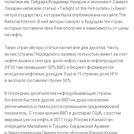
политики им. Гайдара Владимир Назаров и экономист Самвел
Лазарян написали статью «Twilight of the Petrostate» («Закат
петрогосударств»), которая была опубликована на сайте The
National Interest. В ней авторы говорят о будущем тех стран,
которые поставили свое благополучие в зависимость от цены
на нефть.
Таких стран авторы статьи насчитали два десятка. Часть
из них (страны Персидского залива) полностью живет за счет
нефтегазового сектора: доля нефти, газа и нефтепродуктов
(НГН) там превышает 50% ВВП, и бюджет формируется
исходя из нефтяных доходов. Еще в 15 странах доля НГН
в экспорте составляет более 50%.
В последние десятилетия нефтедобывающие страны
богатели быстрее других: их ВВП на душу населения
увеличивался, и темпы роста превышали среднемировой
показатель. С точки зрения ВВП в долларах США, с ростом
мировых цен на нефть в 2011 году Россия и Казахстан
опередили Малайзию и Турцию, Саудовская Аравия
и Экваториальная Гвинея почти обогнали Южную Корею,