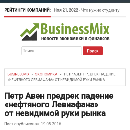
РЕЙТИНГИ КОМПАНИЙ:
Ноя 21, 2022
-
Что нужно студенту
для открытия бизнеса?
Окт 26, 2022
-
Телефония для
Найти:
amoCRM: лучшие инструменты для
бизнеса
BUSINESSMIX
»
ЭКОНОМИКА
» ПЕТР АВЕН ПРЕДРЕК ПАДЕНИЕ
«НЕФТЯНОГО ЛЕВИАФАНА» ОТ НЕВИДИМОЙ РУКИ РЫНКА
Май 16, 2022
-
Курсовые колебания:
Петр Авен предрек падение
как защитить свой бизнес?
«нефтяного Левиафана»
от невидимой руки рынка
Пост опубликован: 19.05.2016