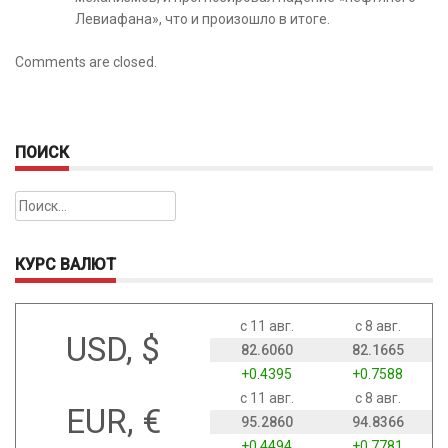
Левиафана», что и произошло в итоге.
Comments are closed.
ПОИСК
Найти:
КУРС ВАЛЮТ
с 11 авг.
с 8 авг.
USD, $
82.6060
82.1665
+0.4395
+0.7588
с 11 авг.
с 8 авг.
EUR, €
95.2860
94.8366
+0.4494
+0.7781