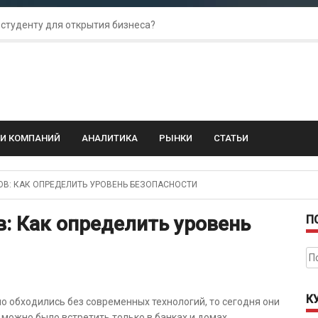
 студенту для открытия бизнеса?
 для amoCRM: лучшие инструменты для бизнеса
колебания: как защитить свой бизнес?
ГИ КОМПАНИЙ
АНАЛИТИКА
РЫНКИ
СТАТЬИ
: КАК ОПРЕДЕЛИТЬ УРОВЕНЬ БЕЗОПАСНОСТИ
: Как определить уровень
П
На
К
о обходились без современных технологий, то сегодня они
можно было встретить только в банках и домах