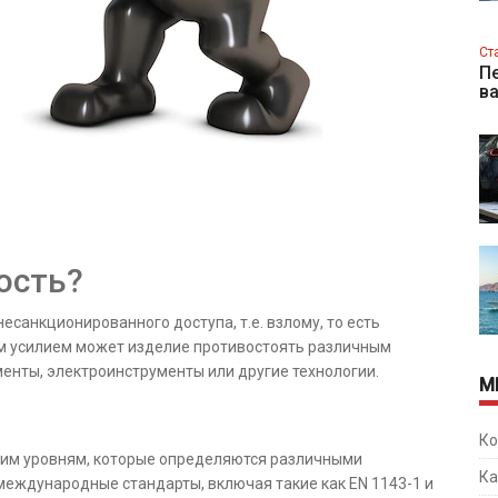
Ст
Пе
в
ость?
санкционированного доступа, т.е. взлому, то есть
ким усилием может изделие противостоять различным
енты, электроинструменты или другие технологии.
М
Ко
ким уровням, которые определяются различными
Ка
международные стандарты, включая такие как EN 1143-1 и