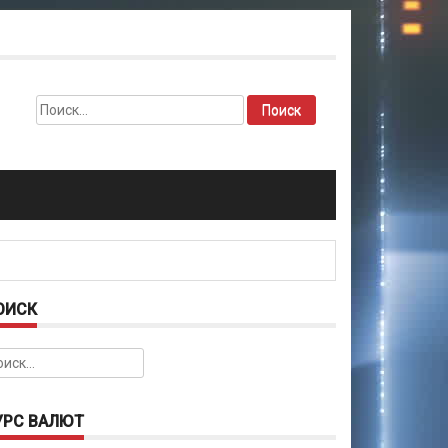
Найти:
ОИСК
йти:
УРС ВАЛЮТ