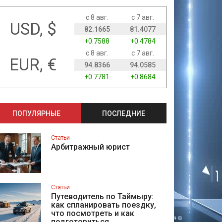
с 8 авг.
с 7 авг.
USD, $
82.1665
81.4077
+0.7588
+0.4784
с 8 авг.
с 7 авг.
EUR, €
94.8366
94.0585
+0.7781
+0.8684
ПОПУЛЯРНЫЕ
ПОСЛЕДНИЕ
Статьи
Арбитражный юрист
Статьи
Путеводитель по Таймыру:
как спланировать поездку,
что посмотреть и как
подготовиться