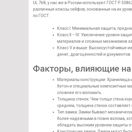
UL 768, у нас же в России используют ГОСТ Р 508
различные классы сейфов, основанные на их уро
по ГОСТ:
Класс I: Минимальная защита, предн
Класс II – IV: Увеличение уровня за
материалов и сложных механизмов з
Класс V и выше: Высокоустойчивые и
денег, драгоценностей и документов.
Факторы, влияющие на
Материалы конструкции: Хранилища и
бетон и специальные композитные ма
сложнее его взломать.
Толщина стенок: Чем толще стена кор
среднем, толщина стенок составляет о
Тип замка: Замки бывают механическ
более надежными в плане взлома, хо
обладать высоким уровнем защиты от
Конструкция двери: Двери могут быт