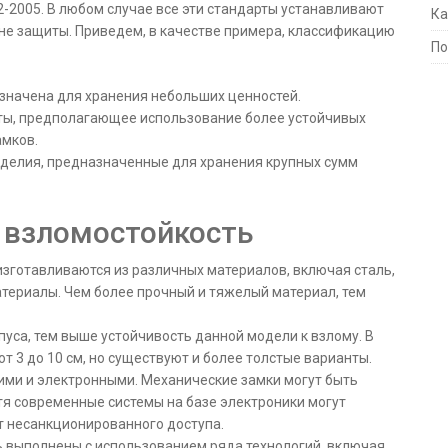
62-2005. В любом случае все эти стандарты устанавливают
Ка
вне защиты. Приведем, в качестве примера, классификацию
По
азначена для хранения небольших ценностей.
щиты, предполагающее использование более устойчивых
амков.
зделия, предназначенные для хранения крупных сумм
 взломостойкость
зготавливаются из различных материалов, включая сталь,
териалы. Чем более прочный и тяжелый материал, тем
пуса, тем выше устойчивость данной модели к взлому. В
т 3 до 10 см, но существуют и более толстые варианты.
ими и электронными. Механические замки могут быть
тя современные системы на базе электроники могут
 несанкционированного доступа.
ь выполнены с использованием ряда технологий, включая