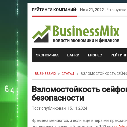
РЕЙТИНГИ КОМПАНИЙ:
Ноя 21, 2022
-
Что нужно
Окт 26, 2022
-
Телефония
Май 16, 2022
-
Курсовые 
ЭКОНОМИКА
БАНКИ
БИЗНЕС
РЕЙТИН
BUSINESSMIX
»
СТАТЬИ
» ВЗЛОМОСТОЙКОСТЬ СЕЙФОВ
Взломостойкость сейфов
безопасности
Пост опубликован: 15.11.2024
Времена меняются, и если еще вчера мы прекрасн
внедрились повсюду. Еще каких-то 100 лет
сейфы