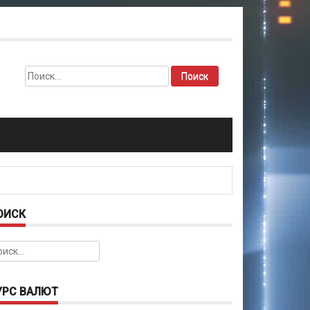
Найти:
ОИСК
йти:
УРС ВАЛЮТ