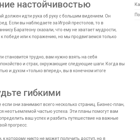
ение настойчивостью
Ка
По
й должен идти рука об руку с большим видением. Он
ед. Если вы наблюдаете за Игрой престолов, то в
аннису Баратеону сказали, что ему не хватает мудрости,
м к победе или к поражению, но мы продвигаемся только
и становится трудно, вам нужно взять на себя
спокойство и страх, окружающие следующие шаги. Когда вы
ью и духом «только вперед», вы в конечном итоге
будьте гибкими
 если они занимают всего несколько страниц. Бизнес-план,
я неотъемлемой частью успеха. Эти планы помогут вам
определить ваш успех и разбить путешествие на важные
вой прогресс.
н, к которому никто не может получить доступ, но я