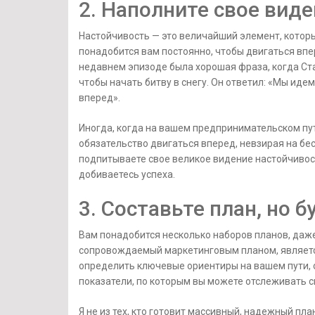
2. Наполните свое вид
Настойчивость — это величайший элемент, которы
понадобится вам постоянно, чтобы двигаться впер
недавнем эпизоде ​​была хорошая фраза, когда Ст
чтобы начать битву в снегу. Он ответил: «Мы иде
вперед».
Иногда, когда на вашем предпринимательском пут
обязательство двигаться вперед, невзирая на бе
подпитываете свое великое видение настойчивост
добиваетесь успеха.
3. Составьте план, но 
Вам понадобится несколько наборов планов, даже
сопровождаемый маркетинговым планом, являетс
определить ключевые ориентиры на вашем пути, 
показатели, по которым вы можете отслеживать с
Я не из тех, кто готовит массивный, надежный пла