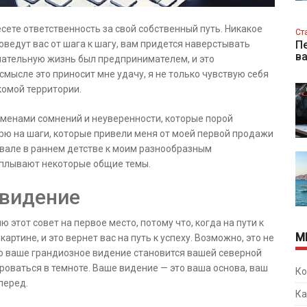
сете ответственность за свой собственный путь. Никакое
Ст
роведут вас от шага к шагу, вам придется наверстывать
Пе
в
нательную жизнь был предпринимателем, и это
смысле это приносит мне удачу, я не только чувствую себя
комой территории.
ременами сомнений и неуверенности, которые порой
рю на шаги, которые привели меня от моей первой продажи
вале в раннем детстве к моим разнообразным
плывают некоторые общие темы.
 видение
 этот совет на первое место, потому что, когда на пути к
М
артине, и это вернет вас на путь к успеху. Возможно, это не
 но ваше грандиозное видение становится вашей северной
роваться в темноте. Ваше видение — это ваша основа, ваш
Ко
перед.
Ка