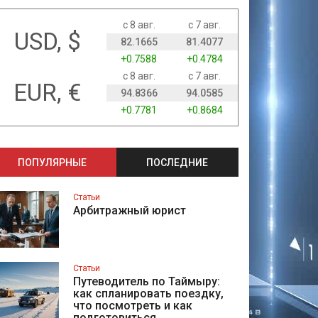
с 8 авг.
с 7 авг.
USD, $
82.1665
81.4077
+0.7588
+0.4784
с 8 авг.
с 7 авг.
EUR, €
94.8366
94.0585
+0.7781
+0.8684
ПОПУЛЯРНЫЕ
ПОСЛЕДНИЕ
Статьи
Арбитражный юрист
Статьи
Путеводитель по Таймыру:
как спланировать поездку,
что посмотреть и как
подготовиться