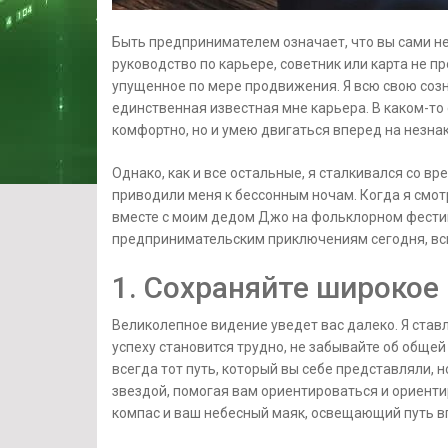
Быть предпринимателем означает, что вы сами не
руководство по карьере, советник или карта не п
упущенное по мере продвижения. Я всю свою соз
единственная известная мне карьера. В каком-то 
комфортно, но и умею двигаться вперед на незна
Однако, как и все остальные, я сталкивался со в
приводили меня к бессонным ночам. Когда я смот
вместе с моим дедом Джо на фольклорном фести
предпринимательским приключениям сегодня, вс
1. Сохраняйте широкое
Великолепное видение уведет вас далеко. Я ставлю
успеху становится трудно, не забывайте об общей к
всегда тот путь, который вы себе представляли,
звездой, помогая вам ориентироваться и ориенти
компас и ваш небесный маяк, освещающий путь в