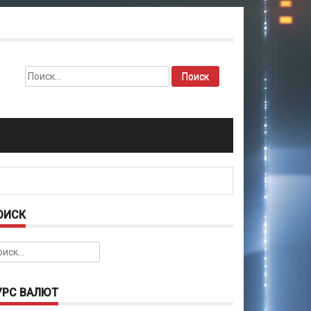
Найти:
ОИСК
йти:
УРС ВАЛЮТ