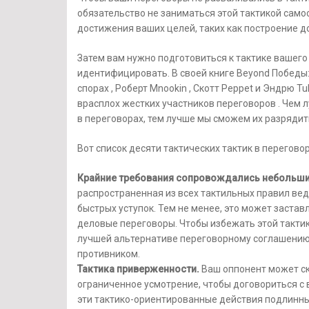
обязательство не заниматься этой тактикой само
достижения ваших целей, таких как построение д
Затем вам нужно подготовиться к тактике вашего 
идентифицировать. В своей книге Beyond Победы:
спорах , Роберт Mnookin , Скотт Peppet и Эндрю T
врасплох жестких участников переговоров . Чем 
в переговорах, тем лучше мы сможем их разрядит
Вот список десяти тактических тактик в переговор
Крайние требования сопровождались небольш
распространенная из всех тактильных правил ве
быстрых уступок. Тем не менее, это может заста
деловые переговоры. Чтобы избежать этой тактик
лучшей альтернативе переговорному соглашению 
противником.
Тактика приверженности.
Ваш оппонент может ска
ограниченное усмотрение, чтобы договориться с 
эти тактико-ориентированные действия подлинны