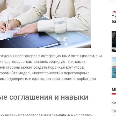
Ст
Пе
в
 ведения переговоров с интеграционным потенциалом, они
 переговоров, как правило, реагируют так, как их
ой стороны может создать порочный круг угроз,
уэром. Эта модель может привести к переговорам о
ик, недоверие или сделка, которая является supbar для
М
ые соглашения и навыки
Ко
Ка
ику ведения переговоров, вам сначала нужно сделать