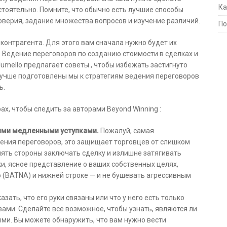
Ка
стоятельно. Помните, что обычно есть лучшие способы
оверия, задание множества вопросов и изучение различий.
По
контрагента. Для этого вам сначала нужно будет их
 Ведение переговоров по созданию стоимости в сделках и
ulumello предлагает советы , чтобы избежать застигнуто
лучше подготовлены мы к стратегиям ведения переговоров
ь.
ах, чтобы следить за авторами Beyond Winning :
ими медленными уступками.
Пожалуй, самая
дения переговоров, это защищает торговцев от слишком
влять стороны заключать сделку и излишне затягивать
и, ясное представление о ваших собственных целях,
(BATNA) и нижней строке — и не бушевать агрессивным
зать, что его руки связаны или что у него есть только
вами. Сделайте все возможное, чтобы узнать, являются ли
ми. Вы можете обнаружить, что вам нужно вести