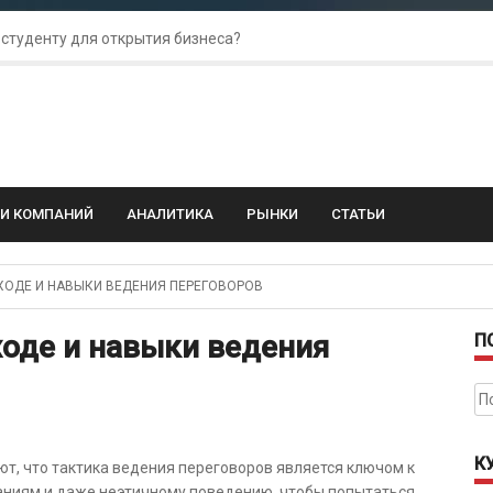
 студенту для открытия бизнеса?
 для amoCRM: лучшие инструменты для бизнеса
колебания: как защитить свой бизнес?
ГИ КОМПАНИЙ
АНАЛИТИКА
РЫНКИ
СТАТЬИ
ХОДЕ И НАВЫКИ ВЕДЕНИЯ ПЕРЕГОВОРОВ
ходе и навыки ведения
П
На
К
ют, что тактика ведения переговоров является ключом к
ваниям и даже неэтичному поведению, чтобы попытаться