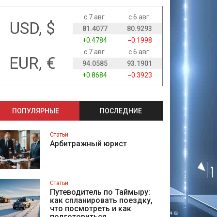
с 7 авг.
с 6 авг.
USD, $
81.4077
80.9293
+0.4784
−0.1998
с 7 авг.
с 6 авг.
EUR, €
94.0585
93.1901
+0.8684
−0.3923
ПОПУЛЯРНЫЕ
ПОСЛЕДНИЕ
Статьи
Арбитражный юрист
Статьи
Путеводитель по Таймыру:
как спланировать поездку,
что посмотреть и как
подготовиться