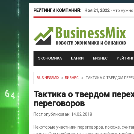
РЕЙТИНГИ КОМПАНИЙ:
Ноя 21, 2022
-
Что нужно
Окт 26, 2022
-
Телефония
Май 16, 2022
-
Курсовые 
ЭКОНОМИКА
БАНКИ
БИЗНЕС
РЕЙТИН
BUSINESSMIX
»
БИЗНЕС
» ТАКТИКА О ТВЕРДОМ ПЕРЕ
Тактика о твердом пере
переговоров
Пост опубликован: 14.02.2018
Некоторые участники переговоров, похоже, счита
успеху. Они прибегают к угрозам, крайним требо