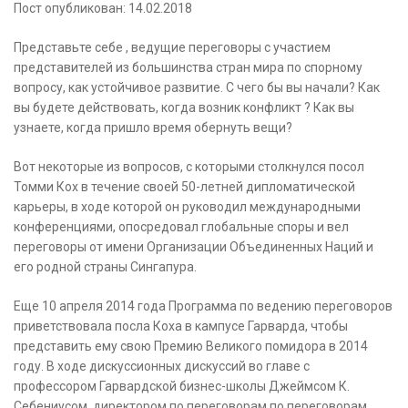
Пост опубликован: 14.02.2018
Представьте себе , ведущие переговоры с участием
представителей из большинства стран мира по спорному
вопросу, как устойчивое развитие. С чего бы вы начали? Как
вы будете действовать, когда возник конфликт ? Как вы
узнаете, когда пришло время обернуть вещи?
Вот некоторые из вопросов, с которыми столкнулся посол
Томми Кох в течение своей 50-летней дипломатической
карьеры, в ходе которой он руководил международными
конференциями, опосредовал глобальные споры и вел
переговоры от имени Организации Объединенных Наций и
его родной страны Сингапура.
Еще 10 апреля 2014 года Программа по ведению переговоров
приветствовала посла Коха в кампусе Гарварда, чтобы
представить ему свою Премию Великого помидора в 2014
году. В ходе дискуссионных дискуссий во главе с
профессором Гарвардской бизнес-школы Джеймсом К.
Себениусом, директором по переговорам по переговорам