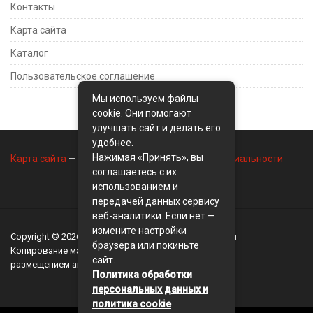
Контакты
Карта сайта
Каталог
Пользовательское соглашение
Мы используем файлы
cookie. Они помогают
улучшать сайт и делать его
удобнее.
Нажимая «Принять», вы
Карта сайта
—
Контакты
—
Политика конфиденциальности
соглашаетесь с их
использованием и
передачей данных сервису
веб-аналитики. Если нет —
измените настройки
Copyright © 2026
BusinessMix
- Экономика и финансы
браузера или покиньте
Копирование материалов разрешается, только с
сайт.
размещением активной ссылки на сайт
BusinessMix
Политика обработки
персональных данных и
политика cookie