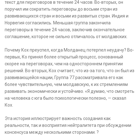
текст для переговоров в течение 24 часов. Во-вторых, он
поручил им сократить переговоры до восьми стран из
развивающихся стран и восьми из развитых стран. Индия и
Норвегия согласились. Меньшая группа закончила
переговоры в течение 24 часов, заключив окончательное
соглашение, которое не сильно отличалось от молдавских.
Почему Кох преуспел, когда Молданец потерпел неудачу? Во-
первых, Ко принял более открытый процесс, основанный
скорее на переговорах, чем на одностороннем принятии
решений. Во-вторых, Кох считает, что из-за того, что он был из
развивающейся нации, Группа 77 рассматривала его как
более чувствительную, чем молдавскую, к их стремлениям
развивать экономически и устойчиво. «Я думаю, что смотреть
на человека с юга было психологически полезно, — сказал
Кох.
Эта история иллюстрирует важность создания как
реальности, так и восприятия нейтралитета при обсуждении
консенсуса между несколькими сторонами. ?