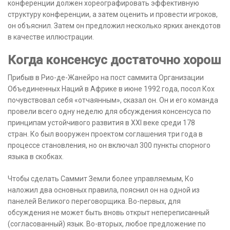
конференции должен хореографировать эффективную
структуру конференции, а затем оценить и провести игроков,
он объяснил. Затем он предложил несколько ярких анекдотов
в качестве иллюстрации.
Когда консенсус достаточно хорош
Прибыв в Рио-де-Жанейро на пост саммита Организации
Объединенных Наций в Африке в июне 1992 года, посол Кох
почувствовал себя «отчаянным», сказал он. Он и его команда
провели всего одну неделю для обсуждения консенсуса по
принципам устойчивого развития в XXI веке среди 178
стран. Ко был вооружен проектом соглашения три года в
процессе становления, но он включал 300 пункты спорного
языка в скобках.
Чтобы сделать Саммит Земли более управляемым, Ко
наложил два основных правила, пояснил он на одной из
панелей Великого переговорщика. Во-первых, для
обсуждения не может быть вновь открыт непереписанный
(согласованный) язык. Во-вторых, любое предложение по