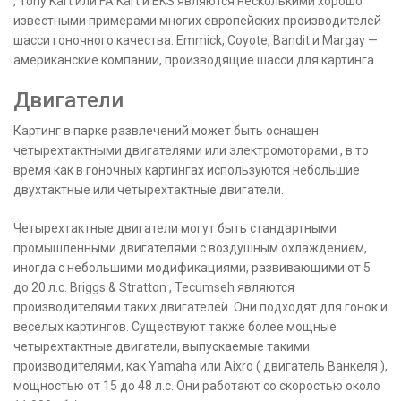
, Tony Kart или FA Kart и EKS являются несколькими хорошо
известными примерами многих европейских производителей
шасси гоночного качества. Emmick, Coyote, Bandit и Margay —
американские компании, производящие шасси для картинга.
Двигатели
Картинг в парке развлечений может быть оснащен
четырехтактными двигателями или электромоторами , в то
время как в гоночных картингах используются небольшие
двухтактные или четырехтактные двигатели.
Четырехтактные двигатели могут быть стандартными
промышленными двигателями с воздушным охлаждением,
иногда с небольшими модификациями, развивающими от 5
до 20 л.с. Briggs & Stratton , Tecumseh являются
производителями таких двигателей. Они подходят для гонок и
веселых картингов. Существуют также более мощные
четырехтактные двигатели, выпускаемые такими
производителями, как Yamaha или Aixro ( двигатель Ванкеля ),
мощностью от 15 до 48 л.с. Они работают со скоростью около