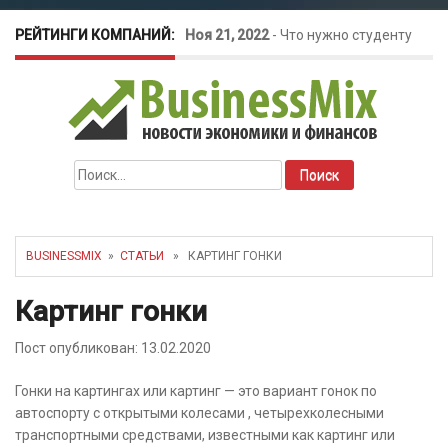
РЕЙТИНГИ КОМПАНИЙ:
Ноя 21, 2022
-
Что нужно студенту
для открытия бизнеса?
Окт 26, 2022
-
Телефония для
Найти:
amoCRM: лучшие инструменты для
бизнеса
BUSINESSMIX
»
СТАТЬИ
» КАРТИНГ ГОНКИ
Май 16, 2022
-
Курсовые колебания:
Картинг гонки
как защитить свой бизнес?
Пост опубликован: 13.02.2020
Гонки на картингах или картинг — это вариант гонок по
автоспорту с открытыми колесами , четырехколесными
транспортными средствами, известными как картинг или