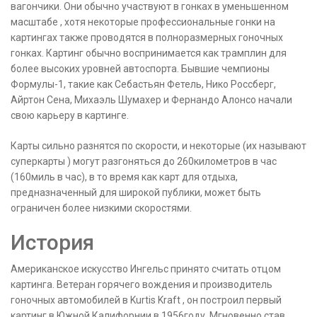
вагончики. Они обычно участвуют в гонках в уменьшенном
масштабе , хотя некоторые профессиональные гонки на
картингах также проводятся в полноразмерных гоночных
гонках. Картинг обычно воспринимается как трамплин для
более высоких уровней автоспорта. Бывшие чемпионы
Формулы-1, такие как Себастьян Фетель, Нико Россберг,
Айртон Сена, Михаэль Шумахер и Фернандо Алонсо начали
свою карьеру в картинге.
Карты сильно разнятся по скорости, и некоторые (их называют
суперкарты ) могут разгоняться до 260километров в час
(160миль в час), в то время как карт для отдыха,
предназначенный для широкой публики, может быть
ограничен более низкими скоростями.
История
Американское искусство Ингельс принято считать отцом
картинга. Ветеран горячего вождения и производитель
гоночных автомобилей в Kurtis Kraft , он построил первый
картинг в Южной Калифорнии в 1956году. Мгновенно став