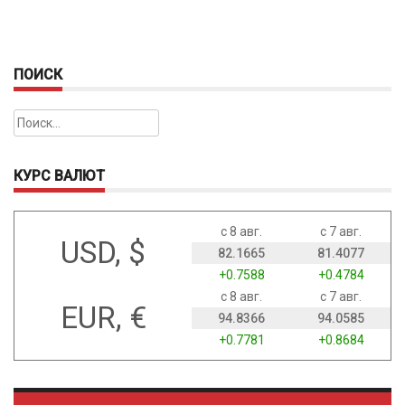
ПОИСК
Найти:
КУРС ВАЛЮТ
с 8 авг.
с 7 авг.
USD, $
82.1665
81.4077
+0.7588
+0.4784
с 8 авг.
с 7 авг.
EUR, €
94.8366
94.0585
+0.7781
+0.8684