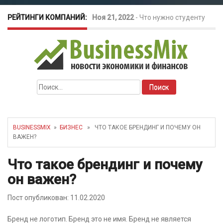
РЕЙТИНГИ КОМПАНИЙ:
Ноя 21, 2022
-
Что нужно студенту
для открытия бизнеса?
Окт 26, 2022
-
Телефония для
Найти:
amoCRM: лучшие инструменты для
бизнеса
BUSINESSMIX
»
БИЗНЕС
» ЧТО ТАКОЕ БРЕНДИНГ И ПОЧЕМУ ОН
ВАЖЕН?
Май 16, 2022
-
Курсовые колебания:
Что такое брендинг и почему
как защитить свой бизнес?
он важен?
Пост опубликован: 11.02.2020
Бренд не логотип. Бренд это не имя. Бренд не является