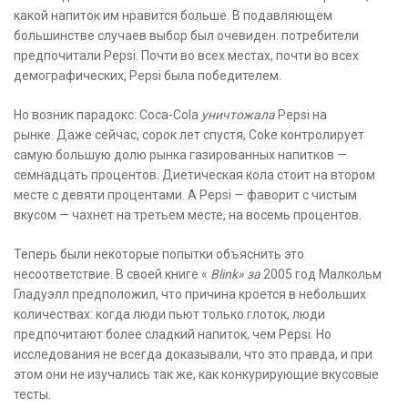
какой напиток им нравится больше. В подавляющем
большинстве случаев выбор был очевиден: потребители
предпочитали Pepsi. Почти во всех местах, почти во всех
демографических, Pepsi была победителем.
Но возник парадокс: Coca-Cola
уничтожала
Pepsi на
рынке. Даже сейчас, сорок лет спустя, Coke контролирует
самую большую долю рынка газированных напитков —
семнадцать процентов. Диетическая кола стоит на втором
месте с девяти процентами. А Pepsi — фаворит с чистым
вкусом — чахнет на третьем месте, на восемь процентов.
Теперь были некоторые попытки объяснить это
несоответствие. В своей книге «
Blink» за
2005 год Малкольм
Гладуэлл предположил, что причина кроется в небольших
количествах: когда люди пьют только глоток, люди
предпочитают более сладкий напиток, чем Pepsi. Но
исследования не всегда доказывали, что это правда, и при
этом они не изучались так же, как конкурирующие вкусовые
тесты.