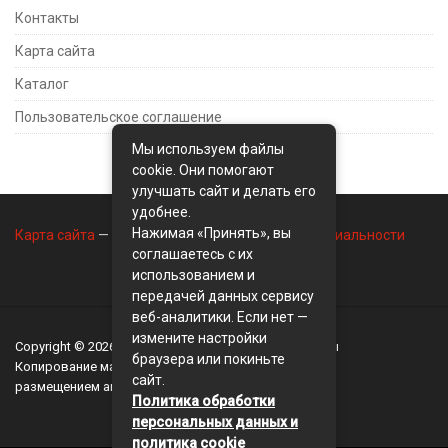
Контакты
Карта сайта
Каталог
Пользовательское соглашение
Мы используем файлы
cookie. Они помогают
улучшать сайт и делать его
удобнее.
Нажимая «Принять», вы
Карта сайта
—
Контакты
—
Политика конфиденциальности
соглашаетесь с их
использованием и
передачей данных сервису
веб-аналитики. Если нет —
измените настройки
Copyright © 2026
BusinessMix
- Экономика и финансы
браузера или покиньте
Копирование материалов разрешается, только с
сайт.
размещением активной ссылки на сайт
BusinessMix
Политика обработки
персональных данных и
политика cookie