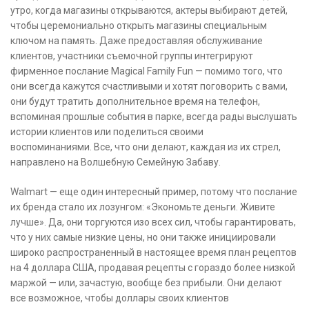
утро, когда магазины открываются, актеры выбирают детей,
чтобы церемониально открыть магазины специальным
ключом на память. Даже предоставляя обслуживание
клиентов, участники съемочной группы интегрируют
фирменное послание Magical Family Fun — помимо того, что
они всегда кажутся счастливыми и хотят поговорить с вами,
они будут тратить дополнительное время на телефон,
вспоминая прошлые события в парке, всегда рады выслушать
истории клиентов или поделиться своими
воспоминаниями. Все, что они делают, каждая из их стрел,
направлено на Волшебную Семейную Забаву.
Walmart — еще один интересный пример, потому что послание
их бренда стало их лозунгом: «Экономьте деньги. Живите
лучше». Да, они торгуются изо всех сил, чтобы гарантировать,
что у них самые низкие цены, но они также инициировали
широко распространенный в настоящее время план рецептов
на 4 доллара США, продавая рецепты с гораздо более низкой
маржой — или, зачастую, вообще без прибыли. Они делают
все возможное, чтобы доллары своих клиентов