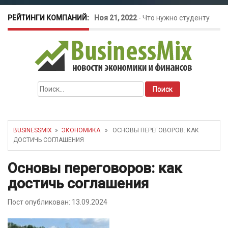
РЕЙТИНГИ КОМПАНИЙ:
Ноя 21, 2022
-
Что нужно студенту
для открытия бизнеса?
Окт 26, 2022
-
Телефония для
Найти:
amoCRM: лучшие инструменты для
бизнеса
BUSINESSMIX
»
ЭКОНОМИКА
» ОСНОВЫ ПЕРЕГОВОРОВ: КАК
ДОСТИЧЬ СОГЛАШЕНИЯ
Май 16, 2022
-
Курсовые колебания:
Основы переговоров: как
как защитить свой бизнес?
достичь соглашения
Пост опубликован: 13.09.2024