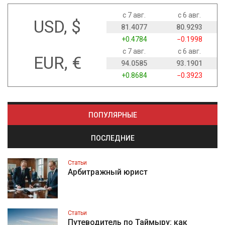
с 7 авг.
с 6 авг.
USD, $
81.4077
80.9293
+0.4784
−0.1998
с 7 авг.
с 6 авг.
EUR, €
94.0585
93.1901
+0.8684
−0.3923
ПОПУЛЯРНЫЕ
ПОСЛЕДНИЕ
Статьи
Арбитражный юрист
Статьи
Путеводитель по Таймыру: как