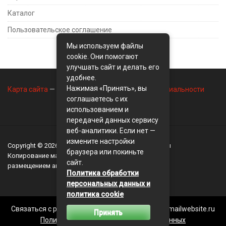
Каталог
Пользовательское соглашение
Мы используем файлы
cookie. Они помогают
улучшать сайт и делать его
удобнее.
Нажимая «Принять», вы
Карта сайта
—
Контакты
—
Политика конфиденциальности
соглашаетесь с их
использованием и
передачей данных сервису
веб-аналитики. Если нет —
измените настройки
Copyright © 2026
BusinessMix
- Экономика и финансы
браузера или покиньте
Копирование материалов разрешается, только с
сайт.
размещением активной ссылки на сайт
BusinessMix
Политика обработки
персональных данных и
политика cookie
Связаться с редакцией сайта: businessmix.ru@mailwebsite.ru
Принять
Политика обработки персональных данных