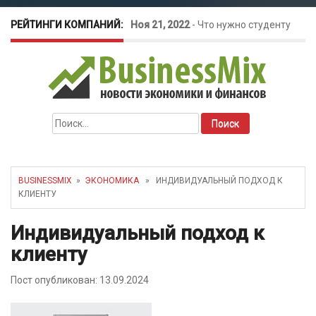
РЕЙТИНГИ КОМПАНИЙ:
Ноя 21, 2022
-
Что нужно студенту
для открытия бизнеса?
Окт 26, 2022
-
Телефония для
Найти:
amoCRM: лучшие инструменты для
бизнеса
BUSINESSMIX
»
ЭКОНОМИКА
» ИНДИВИДУАЛЬНЫЙ ПОДХОД К
КЛИЕНТУ
Май 16, 2022
-
Курсовые колебания:
Индивидуальный подход к
как защитить свой бизнес?
клиенту
Пост опубликован: 13.09.2024