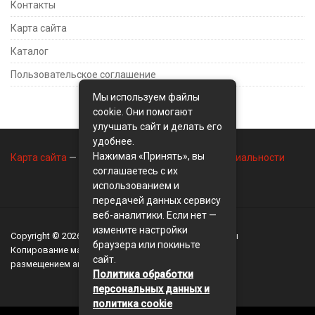
Контакты
Карта сайта
Каталог
Пользовательское соглашение
Мы используем файлы
cookie. Они помогают
улучшать сайт и делать его
удобнее.
Нажимая «Принять», вы
Карта сайта
—
Контакты
—
Политика конфиденциальности
соглашаетесь с их
использованием и
передачей данных сервису
веб-аналитики. Если нет —
измените настройки
Copyright © 2026
BusinessMix
- Экономика и финансы
браузера или покиньте
Копирование материалов разрешается, только с
сайт.
размещением активной ссылки на сайт
BusinessMix
Политика обработки
персональных данных и
политика cookie