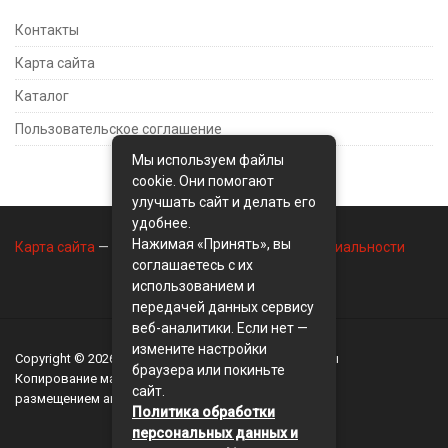
Контакты
Карта сайта
Каталог
Пользовательское соглашение
Мы используем файлы
cookie. Они помогают
улучшать сайт и делать его
удобнее.
Нажимая «Принять», вы
Карта сайта
—
Контакты
—
Политика конфиденциальности
соглашаетесь с их
использованием и
передачей данных сервису
веб-аналитики. Если нет —
измените настройки
Copyright © 2026
BusinessMix
- Экономика и финансы
браузера или покиньте
Копирование материалов разрешается, только с
сайт.
размещением активной ссылки на сайт
BusinessMix
Политика обработки
персональных данных и