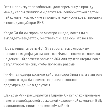
Этот шаг рискует возобновить долговременную вражду
между сэром Филиппом и депутатом лейбористской партии,
чей комитет коммюнике в прошлом году исследовал продажу
и последующий крах BHS.
Когда Би-би-си спросила мистера Филда, может ли он
выглядеть вендеттой, он ответил: «Надеюсь, это не так».
Провалившаяся сеть High Street осталась с огромным
пенсионным дефицитом, хотя сэр Филипп позже согласился
на денежный расчет в размере 363 млн фунтов стерлингов с
регулятором пенсий, чтобы погасить разрыв.
Г-н Филд подверг критике действия сэра Филиппа, а в августе
прошлого года бизнесмен направил законное
предупреждение в депутаты .
Шаньдун Руйи расширяется в Европе. Он купил контрольные
пакеты в швейцарской роскошной кожевенной компании Bally
и лондонском производителе обуви Bagir.