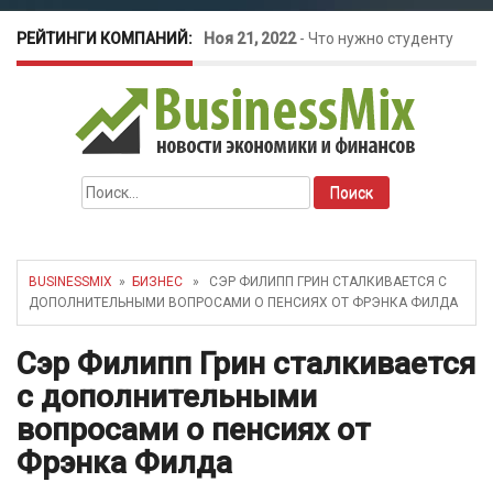
РЕЙТИНГИ КОМПАНИЙ:
Ноя 21, 2022
-
Что нужно студенту
для открытия бизнеса?
Окт 26, 2022
-
Телефония для
Найти:
amoCRM: лучшие инструменты для
бизнеса
BUSINESSMIX
»
БИЗНЕС
» СЭР ФИЛИПП ГРИН СТАЛКИВАЕТСЯ С
ДОПОЛНИТЕЛЬНЫМИ ВОПРОСАМИ О ПЕНСИЯХ ОТ ФРЭНКА ФИЛДА
Май 16, 2022
-
Курсовые колебания:
Сэр Филипп Грин сталкивается
как защитить свой бизнес?
с дополнительными
вопросами о пенсиях от
Фрэнка Филда