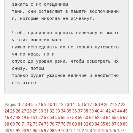
заката с их смещением

тени, они оставляют в памяти воспоминани
я, которые никогда не исчезнут.

Чтобы правильно оценить величину и высот
у этих высоких масс

нужно исследовать их не только путешеств
уя по краю, но и

спуск до уровня реки, чтобы осмотреть их 
снизу. потом

только будет ужасное величие и необъятно
сть этого 
Pages:
1
2
3
4
5
6
7
8
9
10
11
12
13
14
15
16
17
18
19
20
21
22
23
24
25
26
27
28
29
30
31
32
33
34
35
36
37
38
39
40
41
42
43
44
45
46
47
48
49
50
51
52
53
54
55
56
57
58
59
60
61
62
63
64
65
66
67
68
69
70
71
72
73
74
75
76
77
78
79
80
81
82
83
84
85
86
87
88
89
90
91
92
93
94
95
96
97
98
99
100
101
102
103
104
105
106
107