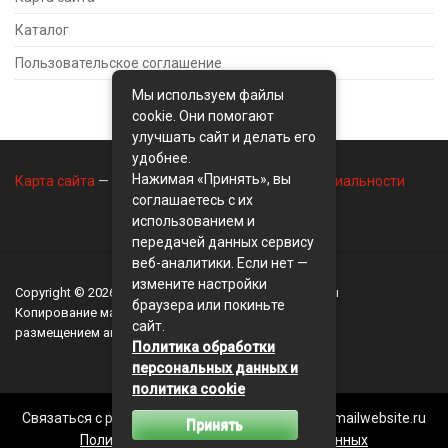
Каталог
Пользовательское соглашение
Мы используем файлы
cookie. Они помогают
улучшать сайт и делать его
удобнее.
Нажимая «Принять», вы
Карта сайта
—
Контакты
—
Политика конфиденциальности
соглашаетесь с их
использованием и
передачей данных сервису
веб-аналитики. Если нет —
измените настройки
Copyright © 2026
BusinessMix
- Экономика и финансы
браузера или покиньте
Копирование материалов разрешается, только с
сайт.
размещением активной ссылки на сайт
BusinessMix
Политика обработки
персональных данных и
политика cookie
Связаться с редакцией сайта: businessmix.ru@mailwebsite.ru
Принять
Политика обработки персональных данных