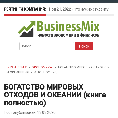
РЕЙТИНГИ КОМПАНИЙ:
Ноя 21, 2022
-
Что нужно студенту
для открытия бизнеса?
Окт 26, 2022
-
Телефония для
Найти:
amoCRM: лучшие инструменты для
бизнеса
BUSINESSMIX
»
ЭКОНОМИКА
» БОГАТСТВО МИРОВЫХ ОТХОДОВ
И ОКЕАНИИ (КНИГА ПОЛНОСТЬЮ)
Май 16, 2022
-
Курсовые колебания:
БОГАТСТВО МИРОВЫХ
как защитить свой бизнес?
ОТХОДОВ И ОКЕАНИИ (книга
полностью)
Пост опубликован: 13.03.2020