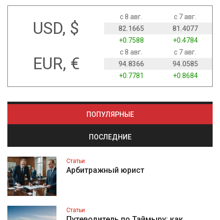
с 8 авг.
с 7 авг.
USD, $
82.1665
81.4077
+0.7588
+0.4784
с 8 авг.
с 7 авг.
EUR, €
94.8366
94.0585
+0.7781
+0.8684
ПОПУЛЯРНЫЕ
ПОСЛЕДНИЕ
Статьи
Арбитражный юрист
Статьи
Путеводитель по Таймыру: как