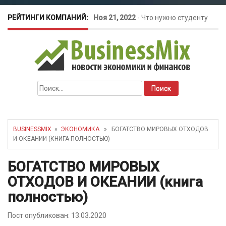
РЕЙТИНГИ КОМПАНИЙ:
Ноя 21, 2022
-
Что нужно студенту
для открытия бизнеса?
Окт 26, 2022
-
Телефония для
Найти:
amoCRM: лучшие инструменты для
бизнеса
BUSINESSMIX
»
ЭКОНОМИКА
» БОГАТСТВО МИРОВЫХ ОТХОДОВ
И ОКЕАНИИ (КНИГА ПОЛНОСТЬЮ)
Май 16, 2022
-
Курсовые колебания:
БОГАТСТВО МИРОВЫХ
как защитить свой бизнес?
ОТХОДОВ И ОКЕАНИИ (книга
полностью)
Пост опубликован: 13.03.2020