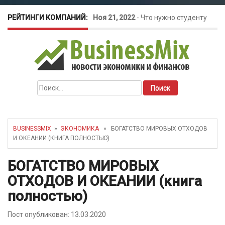
РЕЙТИНГИ КОМПАНИЙ:
Ноя 21, 2022
-
Что нужно студенту
для открытия бизнеса?
Окт 26, 2022
-
Телефония для
Найти:
amoCRM: лучшие инструменты для
бизнеса
BUSINESSMIX
»
ЭКОНОМИКА
» БОГАТСТВО МИРОВЫХ ОТХОДОВ
И ОКЕАНИИ (КНИГА ПОЛНОСТЬЮ)
Май 16, 2022
-
Курсовые колебания:
БОГАТСТВО МИРОВЫХ
как защитить свой бизнес?
ОТХОДОВ И ОКЕАНИИ (книга
полностью)
Пост опубликован: 13.03.2020