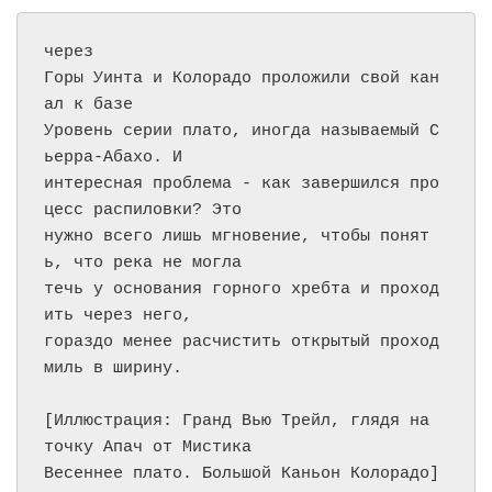
через

Горы Уинта и Колорадо проложили свой кан
ал к базе

Уровень серии плато, иногда называемый С
ьерра-Абахо. И

интересная проблема - как завершился про
цесс распиловки? Это

нужно всего лишь мгновение, чтобы понят
ь, что река не могла

течь у основания горного хребта и проход
ить через него,

гораздо менее расчистить открытый проход 
миль в ширину.

[Иллюстрация: Гранд Вью Трейл, глядя на 
точку Апач от Мистика

Весеннее плато. Большой Каньон Колорадо]
