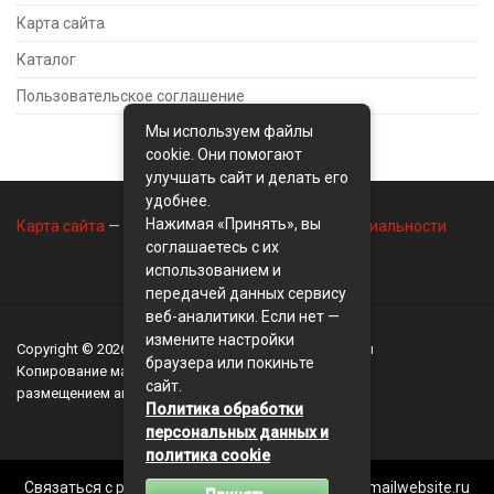
Карта сайта
Каталог
Пользовательское соглашение
Мы используем файлы
cookie. Они помогают
улучшать сайт и делать его
удобнее.
Нажимая «Принять», вы
Карта сайта
—
Контакты
—
Политика конфиденциальности
соглашаетесь с их
использованием и
передачей данных сервису
веб-аналитики. Если нет —
измените настройки
Copyright © 2026
BusinessMix
- Экономика и финансы
браузера или покиньте
Копирование материалов разрешается, только с
сайт.
размещением активной ссылки на сайт
BusinessMix
Политика обработки
персональных данных и
политика cookie
Связаться с редакцией сайта: businessmix.ru@mailwebsite.ru