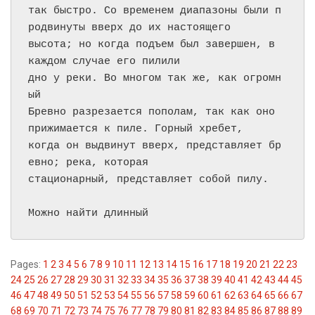
так быстро. Со временем диапазоны были п
родвинуты вверх до их настоящего

высота; но когда подъем был завершен, в 
каждом случае его пилили

дно у реки. Во многом так же, как огромн
ый

Бревно разрезается пополам, так как оно 
прижимается к пиле. Горный хребет,

когда он выдвинут вверх, представляет бр
евно; река, которая

стационарный, представляет собой пилу.

Можно найти длинный 
Pages:
1
2
3
4
5
6
7
8
9
10
11
12
13
14
15
16
17
18
19
20
21
22
23
24
25
26
27
28
29
30
31
32
33
34
35
36
37
38
39
40
41
42
43
44
45
46
47
48
49
50
51
52
53
54
55
56
57
58
59
60
61
62
63
64
65
66
67
68
69
70
71
72
73
74
75
76
77
78
79
80
81
82
83
84
85
86
87
88
89