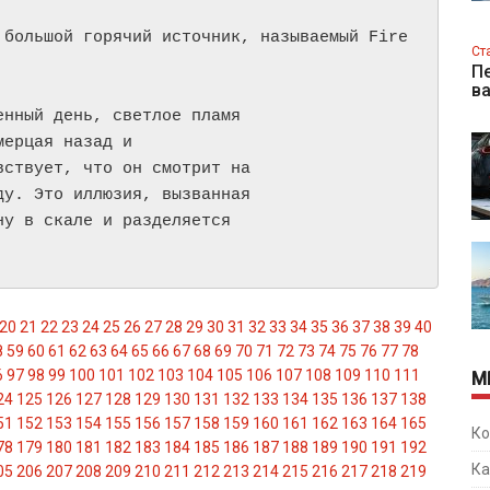
 большой горячий источник, называемый Fire
Ст
Пе
в
нный день, светлое пламя

ерцая назад и

ствует, что он смотрит на

у. Это иллюзия, вызванная

у в скале и разделяется

20
21
22
23
24
25
26
27
28
29
30
31
32
33
34
35
36
37
38
39
40
8
59
60
61
62
63
64
65
66
67
68
69
70
71
72
73
74
75
76
77
78
6
97
98
99
100
101
102
103
104
105
106
107
108
109
110
111
М
24
125
126
127
128
129
130
131
132
133
134
135
136
137
138
51
152
153
154
155
156
157
158
159
160
161
162
163
164
165
Ко
78
179
180
181
182
183
184
185
186
187
188
189
190
191
192
Ка
05
206
207
208
209
210
211
212
213
214
215
216
217
218
219