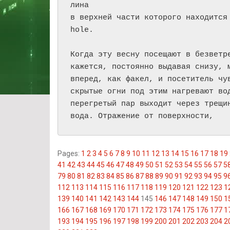
лина

в верхней части которого находится
hole.

Когда эту весну посещают в безветре
кажется, постоянно выдавая снизу, м
вперед, как факел, и посетитель чув
скрытые огни под этим нагревают вод
перегретый пар выходит через трещин
вода. Отражение от поверхности, 
Pages:
1
2
3
4
5
6
7
8
9
10
11
12
13
14
15
16
17
18
19
41
42
43
44
45
46
47
48
49
50
51
52
53
54
55
56
57
5
79
80
81
82
83
84
85
86
87
88
89
90
91
92
93
94
95
9
112
113
114
115
116
117
118
119
120
121
122
123
1
139
140
141
142
143
144
145
146
147
148
149
150
1
166
167
168
169
170
171
172
173
174
175
176
177
1
193
194
195
196
197
198
199
200
201
202
203
204
2