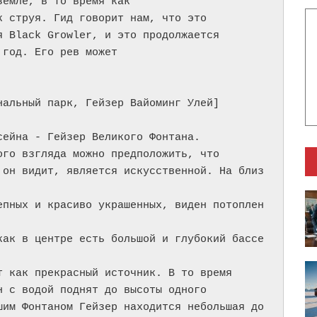
емле, в то время как

 струя. Гид говорит нам, что это

 Black Growler, и это продолжается

год. Его рев может

альный парк, Гейзер Вайоминг Улей]

ейна - Гейзер Великого Фонтана.

го взгляда можно предположить, что

 он видит, является искусственной. На близ
епных и красиво украшенных, виден потоплен
как в центре есть большой и глубокий бассе
 как прекрасный источник. В то время

 с водой поднят до высоты одного

шим Фонтаном Гейзер находится небольшая до