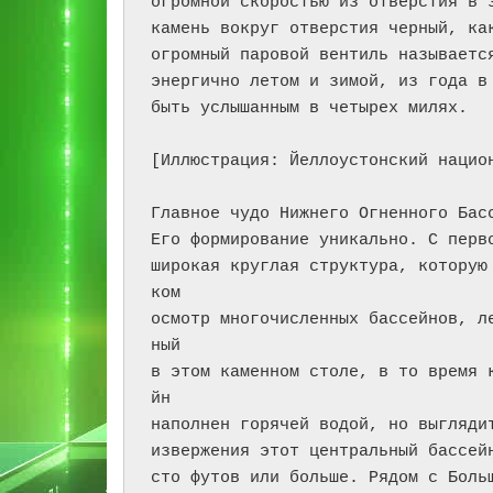
огромной скоростью из отверстия в з
камень вокруг отверстия черный, как
огромный паровой вентиль называется
энергично летом и зимой, из года в 
быть услышанным в четырех милях.

[Иллюстрация: Йеллоустонский национ
Главное чудо Нижнего Огненного Басс
Его формирование уникально. С перво
широкая круглая структура, которую
ком

осмотр многочисленных бассейнов, л
ный

в этом каменном столе, в то время 
йн

наполнен горячей водой, но выглядит
извержения этот центральный бассейн
сто футов или больше. Рядом с Боль