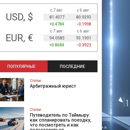
с 7 авг.
с 6 авг.
USD, $
81.4077
80.9293
+0.4784
−0.1998
с 7 авг.
с 6 авг.
EUR, €
94.0585
93.1901
+0.8684
−0.3923
ПОПУЛЯРНЫЕ
ПОСЛЕДНИЕ
Статьи
Арбитражный юрист
Статьи
Путеводитель по Таймыру:
как спланировать поездку,
что посмотреть и как
подготовиться