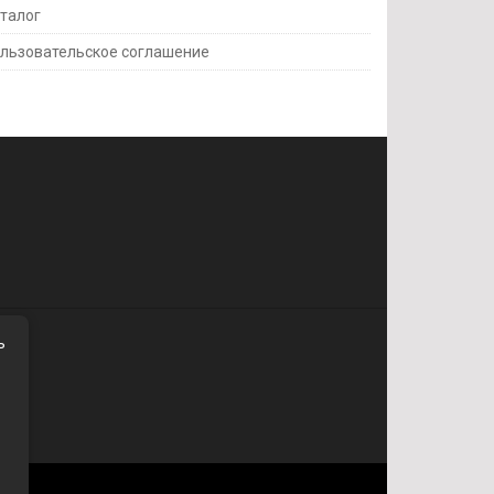
талог
льзовательское соглашение
ь