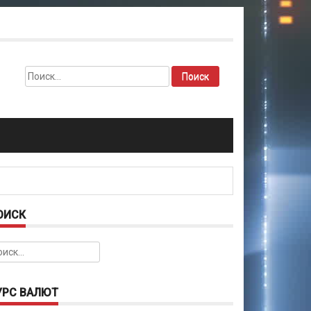
Найти:
ОИСК
йти:
УРС ВАЛЮТ