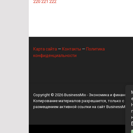
220
221
222
Карта сайта
—
Контакты
—
Политика
конфиденциальности
Copyright © 2026
BusinessMix
- Экономика и финансы
Копирование материалов разрешается, только с
размещением активной ссылки на сайт
BusinessMix