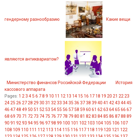
гендерному разнообразию
Какие вещи
являются антиквариатом?
Министерство финансов Российской Федерации
История
кассового аппарата
Pages:
1
2
3
4
5
6
7
8
9
10
11
12
13
14
15
16
17
18
19
20
21
22
23
24
25
26
27
28
29
30
31
32
33
34
35
36
37
38
39
40
41
42
43
44
45
46
47
48
49
50
51
52
53
54
55
56
57
58
59
60
61
62
63
64
65
66
67
68
69
70
71
72
73
74
75
76
77
78
79
80
81
82
83
84
85
86
87
88
89
90
91
92
93
94
95
96
97
98
99
100
101
102
103
104
105
106
107
108
109
110
111
112
113
114
115
116
117
118
119
120
121
122
123
124
125
126
127
128
129
130
131
132
133
134
135
136
137