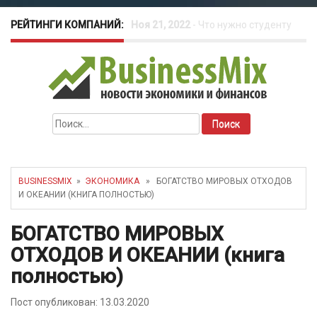
РЕЙТИНГИ КОМПАНИЙ:
Ноя 21, 2022
-
Что нужно студенту
для открытия бизнеса?
Окт 26, 2022
-
Телефония для
Найти:
amoCRM: лучшие инструменты для
бизнеса
BUSINESSMIX
»
ЭКОНОМИКА
» БОГАТСТВО МИРОВЫХ ОТХОДОВ
И ОКЕАНИИ (КНИГА ПОЛНОСТЬЮ)
Май 16, 2022
-
Курсовые колебания:
БОГАТСТВО МИРОВЫХ
как защитить свой бизнес?
ОТХОДОВ И ОКЕАНИИ (книга
полностью)
Пост опубликован: 13.03.2020