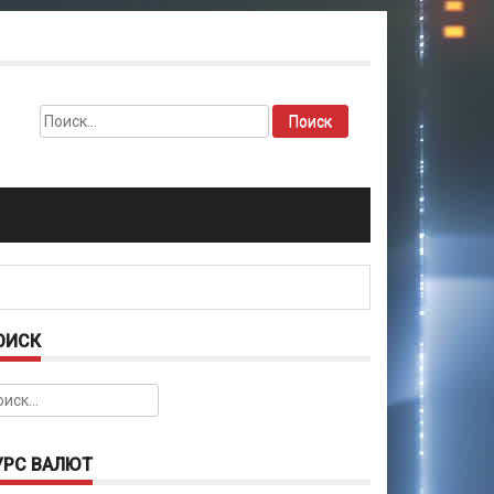
Найти:
ОИСК
йти:
УРС ВАЛЮТ