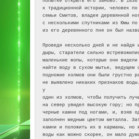
попытке открыть его заново. В 1836 
к традиционной истории, человек по 
семьи Смитов, владея деревянной ног
с несколькими спутниками из Юмы по 
из его деревянного пня он был назва
Проведя несколько дней и не найдя и
дыры, старатели сильно встревожилис
маленькие жопы, которые они видели 
найти воду в сухом мытье, ведущем о
подножие холмов они были грустно ра
не выявлено никаких признаков воды
у

один из холмов, чтобы получить лучш
на север увидел высокую гору; но пр
черные камни под ногами, и, взяв од
заполнен медным цветом металла. Зат
камни и положить их в карманы, но ж
воды как можно скорее, он мало дума