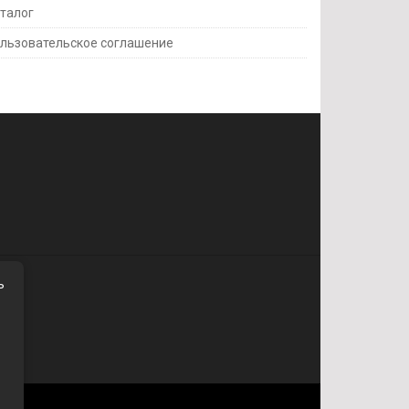
талог
льзовательское соглашение
ь