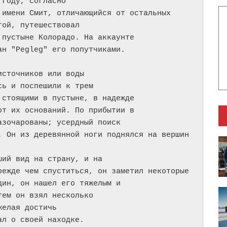
году, согласно

имени Смит, отличающийся от остальных

ой, путешествовал

пустыне Колорадо. На аккаунте

н "Pegleg" его попутчиками.

сточников или воды

ь и поспешили к трем

стоящими в пустыне, в надежде

т их оснований. По прибытии в

зочарованы; усердный поиск

. Он из деревянной ноги поднялся на вершин
ий вид на страну, и на

ежде чем спуститься, он заметил некоторые

ин, он нашел его тяжелым и

ем он взял несколько

елая достичь

л о своей находке.
