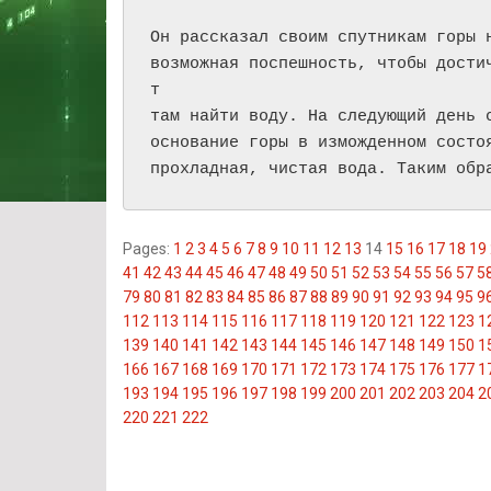
Он рассказал своим спутникам горы н
возможная поспешность, чтобы дости
т

там найти воду. На следующий день с
основание горы в изможденном состоя
прохладная, чистая вода. Таким обр
Pages:
1
2
3
4
5
6
7
8
9
10
11
12
13
14
15
16
17
18
19
41
42
43
44
45
46
47
48
49
50
51
52
53
54
55
56
57
5
79
80
81
82
83
84
85
86
87
88
89
90
91
92
93
94
95
9
112
113
114
115
116
117
118
119
120
121
122
123
1
139
140
141
142
143
144
145
146
147
148
149
150
1
166
167
168
169
170
171
172
173
174
175
176
177
1
193
194
195
196
197
198
199
200
201
202
203
204
2
220
221
222