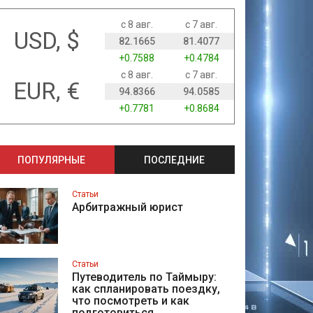
с 8 авг.
с 7 авг.
USD, $
82.1665
81.4077
+0.7588
+0.4784
с 8 авг.
с 7 авг.
EUR, €
94.8366
94.0585
+0.7781
+0.8684
ПОПУЛЯРНЫЕ
ПОСЛЕДНИЕ
Статьи
Арбитражный юрист
Статьи
Путеводитель по Таймыру:
как спланировать поездку,
что посмотреть и как
подготовиться