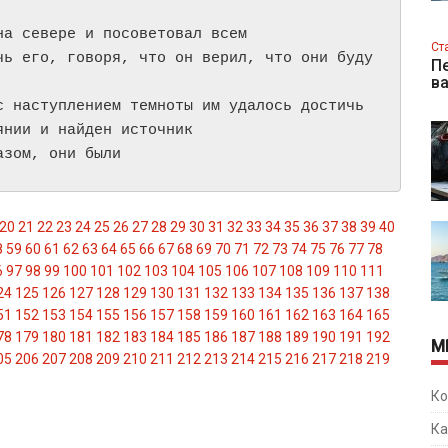
а севере и посоветовал всем

Ст
чь его, говоря, что он верил, что они буду
Пе
в
 наступлением темноты им удалось достичь

нии и найден источник

азом, они были 
20
21
22
23
24
25
26
27
28
29
30
31
32
33
34
35
36
37
38
39
40
8
59
60
61
62
63
64
65
66
67
68
69
70
71
72
73
74
75
76
77
78
6
97
98
99
100
101
102
103
104
105
106
107
108
109
110
111
24
125
126
127
128
129
130
131
132
133
134
135
136
137
138
51
152
153
154
155
156
157
158
159
160
161
162
163
164
165
78
179
180
181
182
183
184
185
186
187
188
189
190
191
192
М
05
206
207
208
209
210
211
212
213
214
215
216
217
218
219
Ко
Ка