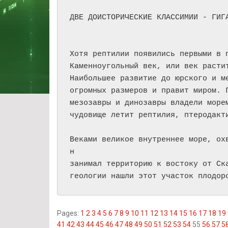
ДВЕ ДОИСТОРИЧЕСКИЕ КЛАССИМИИ - ГИГА
Хотя рептилии появились первыми в п
Каменноугольный век, или век растит
Наибольшее развитие до юрского и ме
огромных размеров и правит миром. Г
мезозавры и динозавры владели морем
чудовище летит рептилия, птеродакти
Веками великое внутреннее море, ох
н

занимал территорию к востоку от Ска
геологии нашли этот участок плодор
Pages:
1
2
3
4
5
6
7
8
9
10
11
12
13
14
15
16
17
18
19
41
42
43
44
45
46
47
48
49
50
51
52
53
54
55
56
57
5