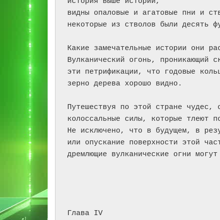
история выше истории,

видны опаловые и агатовые пни и ств
некоторые из стволов были десять фу
Какие замечательные истории они рас
Вулканический огонь, проникающий ск
эти петрификации, что годовые кольц
зерно дерева хорошо видно.

Путешествуя по этой стране чудес, о
колоссальные силы, которые тлеют по
Не исключено, что в будущем, в резу
или опускание поверхности этой част
дремлющие вулканические огни могут 
Глава IV
