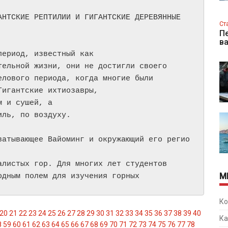
НТСКИЕ РЕПТИЛИИ И ГИГАНТСКИЕ ДЕРЕВЯННЫЕ

Ст
Пе
в
ериод, известный как

ельной жизни, они не достигли своего

лового периода, когда многие были

игантские ихтиозавры,

 и сушей, а

ль, по воздуху.

ватывающее Вайоминг и окружающий его регио
листых гор. Для многих лет студентов

М
одным полем для изучения горных 
Ко
20
21
22
23
24
25
26
27
28
29
30
31
32
33
34
35
36
37
38
39
40
Ка
8
59
60
61
62
63
64
65
66
67
68
69
70
71
72
73
74
75
76
77
78