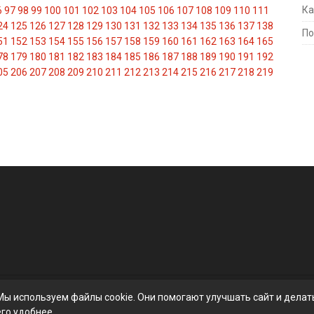
Ка
6
97
98
99
100
101
102
103
104
105
106
107
108
109
110
111
24
125
126
127
128
129
130
131
132
133
134
135
136
137
138
По
51
152
153
154
155
156
157
158
159
160
161
162
163
164
165
78
179
180
181
182
183
184
185
186
187
188
189
190
191
192
05
206
207
208
209
210
211
212
213
214
215
216
217
218
219
Мы используем файлы cookie. Они помогают улучшать сайт и делат
его удобнее.