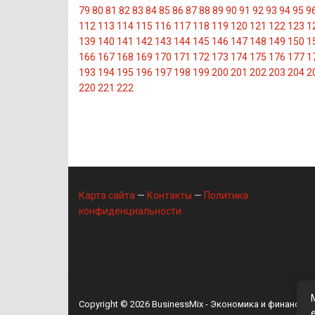
79
80
81
82
83
84
85
86
87
88
89
90
91
92
93
94
95
9
112
113
114
115
116
117
118
119
120
121
122
123
1
139
140
141
142
143
144
145
146
147
148
149
150
1
166
167
168
169
170
171
172
173
174
175
176
177
1
193
194
195
196
197
198
199
200
201
202
203
204
2
220
221
222
Карта сайта
—
Контакты
—
Политика
конфиденциальности
Copyright © 2026
BusinessMix
- Экономика и финансы