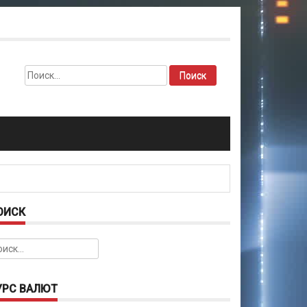
Найти:
ОИСК
йти:
УРС ВАЛЮТ