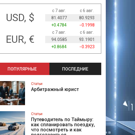
с 7 авг.
с 6 авг.
USD, $
81.4077
80.9293
+0.4784
−0.1998
с 7 авг.
с 6 авг.
EUR, €
94.0585
93.1901
+0.8684
−0.3923
ПОПУЛЯРНЫЕ
ПОСЛЕДНИЕ
Статьи
Арбитражный юрист
Статьи
Путеводитель по Таймыру:
как спланировать поездку,
что посмотреть и как
подготовиться